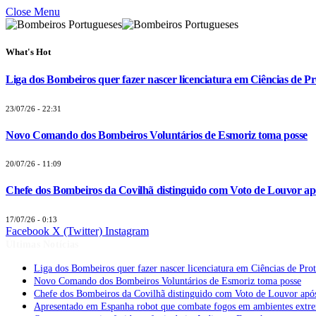
Close Menu
What's Hot
Liga dos Bombeiros quer fazer nascer licenciatura em Ciências de Pr
23/07/26 - 22:31
Novo Comando dos Bombeiros Voluntários de Esmoriz toma posse
20/07/26 - 11:09
Chefe dos Bombeiros da Covilhã distinguido com Voto de Louvor apó
17/07/26 - 0:13
Facebook
X (Twitter)
Instagram
Últimas Notícias
Liga dos Bombeiros quer fazer nascer licenciatura em Ciências de Pro
Novo Comando dos Bombeiros Voluntários de Esmoriz toma posse
Chefe dos Bombeiros da Covilhã distinguido com Voto de Louvor após
Apresentado em Espanha robot que combate fogos em ambientes extr