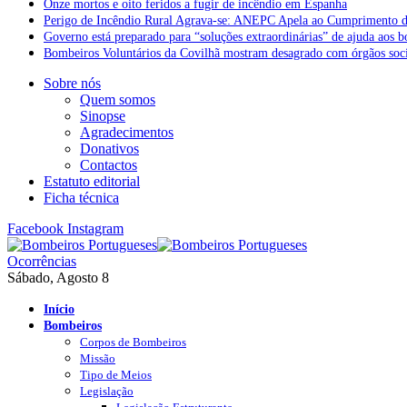
Onze mortos e oito feridos a fugir de incêndio em Espanha
Perigo de Incêndio Rural Agrava-se: ANEPC Apela ao Cumprimento d
Governo está preparado para “soluções extraordinárias” de ajuda aos 
Bombeiros Voluntários da Covilhã mostram desagrado com órgãos socia
Sobre nós
Quem somos
Sinopse
Agradecimentos
Donativos
Contactos
Estatuto editorial
Ficha técnica
Facebook
Instagram
Ocorrências
Sábado, Agosto 8
Início
Bombeiros
Corpos de Bombeiros
Missão
Tipo de Meios
Legislação