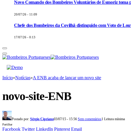
Novo Comando dos Bombeiros Voluntários de Esmoriz toma p
20/07/26 - 11:09
Chefe dos Bombeiros da Covilhã distinguido com Voto de Louv
17/07/26 - 0:13
Início
»
Notícias
»
A ENB acaba de lançar um novo site
novo-site-ENB
Postado por:
Sérgio Cipriano
03/07/15 - 15:56
Sem comentários
1 Leitura mínima
Partilhar
Facebook
Twitter
LinkedIn
Pinterest
Email