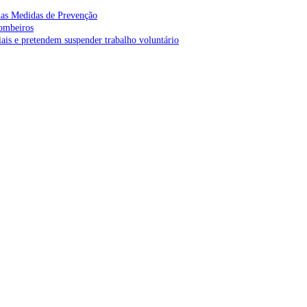
as Medidas de Prevenção
bombeiros
is e pretendem suspender trabalho voluntário