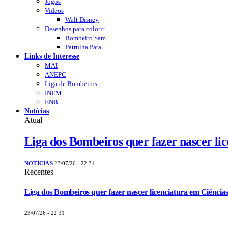
Jogos
Videos
Walt Disney
Desenhos para colorir
Bombeiro Sam
Patrulha Pata
Links de Interesse
MAI
ANEPC
Liga de Bombeiros
INEM
ENB
Notícias
Atual
Liga dos Bombeiros quer fazer nascer li
NOTÍCIAS
23/07/26 - 22:31
Recentes
Liga dos Bombeiros quer fazer nascer licenciatura em Ciências
23/07/26 - 22:31