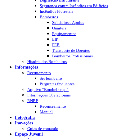
Legislação Estruturante
Segurança contra Incêndios em Edificios
Incêndios Florestais
Bombeiros
Subsídios e Apoios
Quartéis
Equipamentos
EIP
FEB
Transporte de Doentes
Bombeiros Profissionais
História dos Bombeiros
Informações
Recrutamento
Ser bombeiro
Perguntas frequentes
Arquivo “Bombeiros.pt”
Informações Operacionais
RNBP
Recenseamento
Manual
Fotografia
Inovações
Guias de comando
Espaço Juvenil