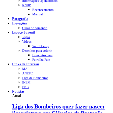
Informações Operacionais
RNBP
Recenseamento
Manual
Fotografia
Inovações
Guias de comando
Espaço Juvenil
Jogos
Videos
Walt Disney
Desenhos para colorir
Bombeiro Sam
Patrulha Pata
Links de Interesse
MAI
ANEPC
Liga de Bombeiros
INEM
ENB
Notícias
Atual
Liga dos Bombeiros quer fazer nascer