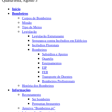
Quarta-feira, Agosto 5
Início
Bombeiros
Corpos de Bombeiros
Missão
Tipo de Meios
Legislação
Legislação Estruturante
Segurança contra Incêndios em Edificios
Incêndios Florestais
Bombeiros
Subsídios e Apoios
Quartéis
Equipamentos
EIP
FEB
Transporte de Doentes
Bombeiros Profissionais
História dos Bombeiros
Informações
Recrutamento
Ser bombeiro
Perguntas frequentes
Arquivo “Bombeiros.pt”