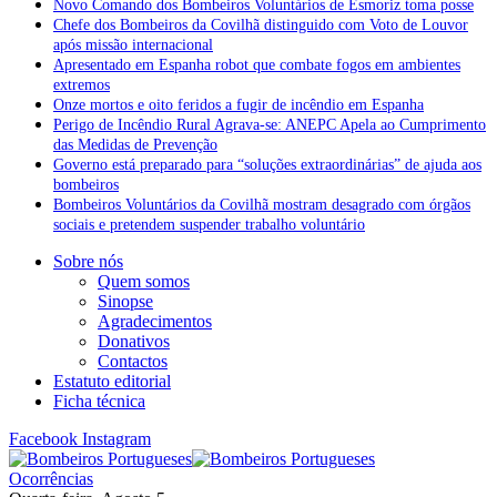
Novo Comando dos Bombeiros Voluntários de Esmoriz toma posse
Chefe dos Bombeiros da Covilhã distinguido com Voto de Louvor
após missão internacional
Apresentado em Espanha robot que combate fogos em ambientes
extremos
Onze mortos e oito feridos a fugir de incêndio em Espanha
Perigo de Incêndio Rural Agrava-se: ANEPC Apela ao Cumprimento
das Medidas de Prevenção
Governo está preparado para “soluções extraordinárias” de ajuda aos
bombeiros
Bombeiros Voluntários da Covilhã mostram desagrado com órgãos
sociais e pretendem suspender trabalho voluntário
Sobre nós
Quem somos
Sinopse
Agradecimentos
Donativos
Contactos
Estatuto editorial
Ficha técnica
Facebook
Instagram
Ocorrências