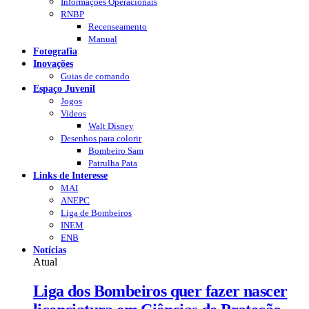
Informações Operacionais
RNBP
Recenseamento
Manual
Fotografia
Inovações
Guias de comando
Espaço Juvenil
Jogos
Videos
Walt Disney
Desenhos para colorir
Bombeiro Sam
Patrulha Pata
Links de Interesse
MAI
ANEPC
Liga de Bombeiros
INEM
ENB
Notícias
Atual
Liga dos Bombeiros quer fazer nascer