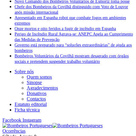
Novo Comando dos Bombeiros Voluntários de Esmoriz toma posse
Chefe dos Bombeiros da Covilhã distinguido com Voto de Louvor
após missão internacional
Apresentado em Espanha robot que combate fogos em ambientes
extremos
Onze mortos e oito feridos a fugir de incêndio em Espanha
Perigo de Incêndio Rural Agrava-se: ANEPC Apela ao Cumprimento
das Medidas de Prevenção
Governo está preparado para “soluções extraordinárias” de ajuda aos
bombeiros
Bombeiros Voluntários da Covilhã mostram desagrado com órgãos
sociais e pretendem suspender trabalho voluntário
Sobre nós
Quem somos
Sinopse
Agradecimentos
Donativos
Contactos
Estatuto editorial
Ficha técnica
Facebook
Instagram
Ocorrências