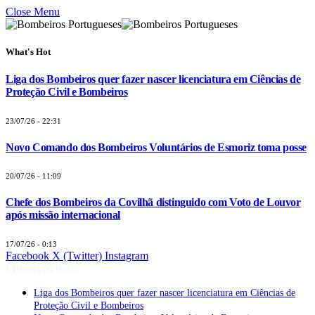
Close Menu
What's Hot
Liga dos Bombeiros quer fazer nascer licenciatura em Ciências de
Proteção Civil e Bombeiros
23/07/26 - 22:31
Novo Comando dos Bombeiros Voluntários de Esmoriz toma posse
20/07/26 - 11:09
Chefe dos Bombeiros da Covilhã distinguido com Voto de Louvor
após missão internacional
17/07/26 - 0:13
Facebook
X (Twitter)
Instagram
Últimas Notícias
Liga dos Bombeiros quer fazer nascer licenciatura em Ciências de
Proteção Civil e Bombeiros