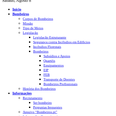
Sábado, Agosto 8
Início
Bombeiros
Corpos de Bombeiros
Missão
Tipo de Meios
Legislação
Legislação Estruturante
Segurança contra Incêndios em Edificios
Incêndios Florestais
Bombeiros
Subsídios e Apoios
Quartéis
Equipamentos
EIP
FEB
Transporte de Doentes
Bombeiros Profissionais
História dos Bombeiros
Informações
Recrutamento
Ser bombeiro
Perguntas frequentes
Arquivo “Bombeiros.pt”