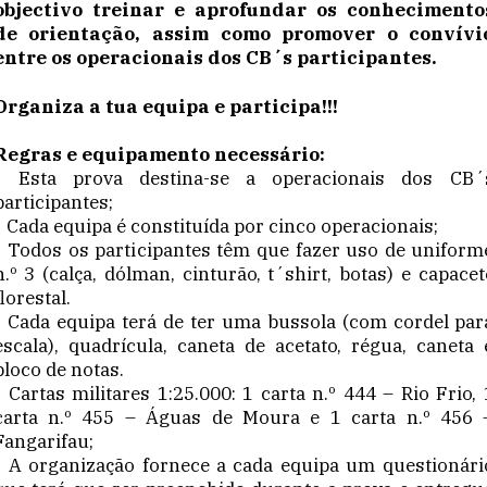
objectivo treinar e aprofundar os conhecimento
de orientação, assim como promover o convívi
entre os operacionais dos CB´s participantes.
Organiza a tua equipa e participa!!!
Regras e equipamento necessário:
• Esta prova destina-se a operacionais dos CB´
participantes;
• Cada equipa é constituída por cinco operacionais;
• Todos os participantes têm que fazer uso de uniform
n.º 3 (calça, dólman, cinturão, t´shirt, botas) e capacet
florestal.
• Cada equipa terá de ter uma bussola (com cordel par
escala), quadrícula, caneta de acetato, régua, caneta 
bloco de notas.
• Cartas militares 1:25.000: 1 carta n.º 444 – Rio Frio, 
carta n.º 455 – Águas de Moura e 1 carta n.º 456 
Fangarifau;
• A organização fornece a cada equipa um questionári