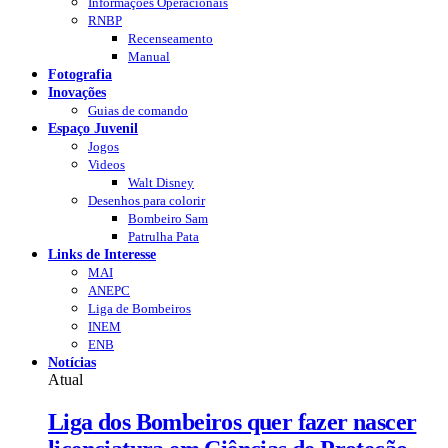
Informações Operacionais
RNBP
Recenseamento
Manual
Fotografia
Inovações
Guias de comando
Espaço Juvenil
Jogos
Videos
Walt Disney
Desenhos para colorir
Bombeiro Sam
Patrulha Pata
Links de Interesse
MAI
ANEPC
Liga de Bombeiros
INEM
ENB
Notícias
Atual
Liga dos Bombeiros quer fazer nascer