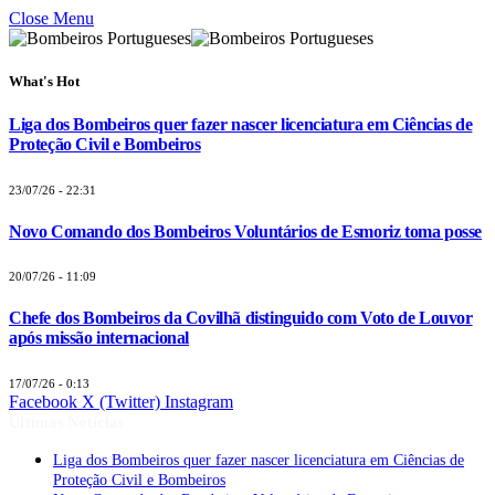
Close Menu
What's Hot
Liga dos Bombeiros quer fazer nascer licenciatura em Ciências de
Proteção Civil e Bombeiros
23/07/26 - 22:31
Novo Comando dos Bombeiros Voluntários de Esmoriz toma posse
20/07/26 - 11:09
Chefe dos Bombeiros da Covilhã distinguido com Voto de Louvor
após missão internacional
17/07/26 - 0:13
Facebook
X (Twitter)
Instagram
Últimas Notícias
Liga dos Bombeiros quer fazer nascer licenciatura em Ciências de
Proteção Civil e Bombeiros