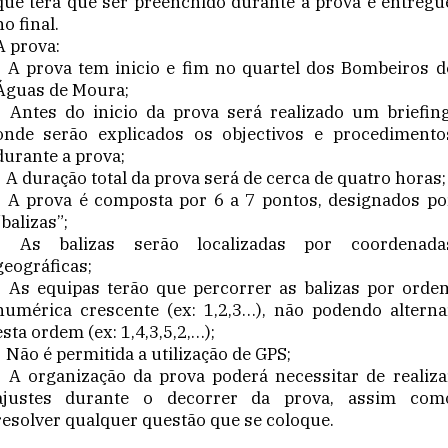
que terá que ser preenchido durante a prova e entregu
no final.
A prova:
• A prova tem inicio e fim no quartel dos Bombeiros d
Águas de Moura;
• Antes do inicio da prova será realizado um briefing
onde serão explicados os objectivos e procedimento
durante a prova;
• A duração total da prova será de cerca de quatro horas;
• A prova é composta por 6 a 7 pontos, designados po
“balizas”;
• As balizas serão localizadas por coordenada
geográficas;
• As equipas terão que percorrer as balizas por orde
numérica crescente (ex: 1,2,3…), não podendo alterna
esta ordem (ex: 1,4,3,5,2,…);
• Não é permitida a utilização de GPS;
• A organização da prova poderá necessitar de realiza
ajustes durante o decorrer da prova, assim com
resolver qualquer questão que se coloque.