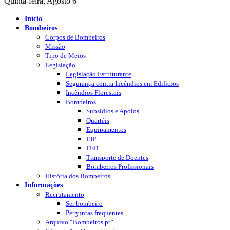
Quinta-feira, Agosto 6
Início
Bombeiros
Corpos de Bombeiros
Missão
Tipo de Meios
Legislação
Legislação Estruturante
Segurança contra Incêndios em Edificios
Incêndios Florestais
Bombeiros
Subsídios e Apoios
Quartéis
Equipamentos
EIP
FEB
Transporte de Doentes
Bombeiros Profissionais
História dos Bombeiros
Informações
Recrutamento
Ser bombeiro
Perguntas frequentes
Arquivo “Bombeiros.pt”