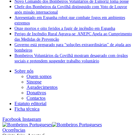
Novo Comando dos Bombeiros Voluntários de Esmoriz toma posse
Chefe dos Bombeiros da Covilhã distinguido com Voto de Louvor
após missão internacional
Apresentado em Espanha robot que combate fogos em ambientes
extremos
Onze mortos e oito feridos a fugir de incêndio em Espanha
Perigo de Incêndio Rural Agrava-se: ANEPC Apela ao Cumprimento
das Medidas de Prevenção
Governo está preparado para “soluções extraordinárias” de ajuda aos
bombeiros
Bombeiros Voluntários da Covilhã mostram desagrado com órgãos
sociais e pretendem suspender trabalho voluntário
Sobre nós
Quem somos
Sinopse
Agradecimentos
Donativos
Contactos
Estatuto editorial
Ficha técnica
Facebook
Instagram
Ocorrências