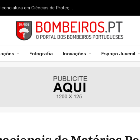
Liga dos Bombeiros quer fazer nascer licenciatura em Ciências de Proteção Civil e Bombeiros
mações
Fotografia
Inovações
Espaço Juvenil