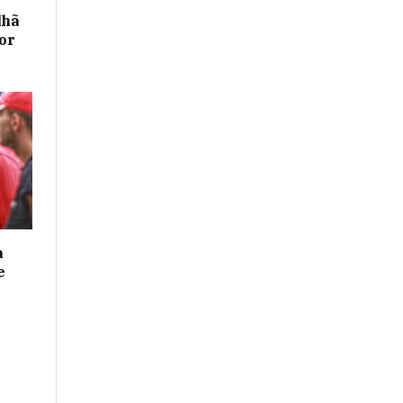
lhã
or
a
e