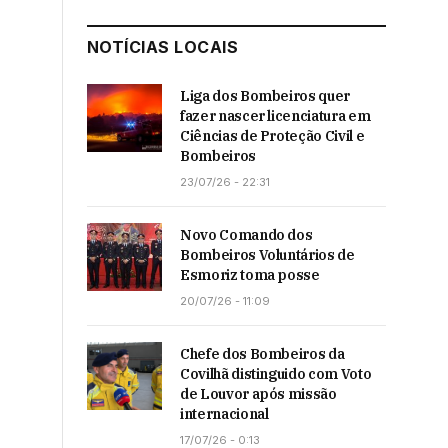
NOTÍCIAS LOCAIS
Liga dos Bombeiros quer
fazer nascer licenciatura em
Ciências de Proteção Civil e
Bombeiros
23/07/26 - 22:31
Novo Comando dos
Bombeiros Voluntários de
Esmoriz toma posse
20/07/26 - 11:09
Chefe dos Bombeiros da
Covilhã distinguido com Voto
de Louvor após missão
internacional
17/07/26 - 0:13