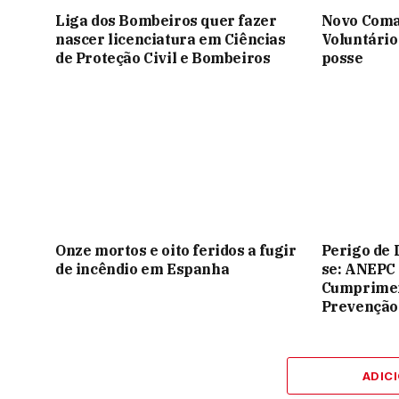
Liga dos Bombeiros quer fazer
Novo Coma
nascer licenciatura em Ciências
Voluntário
de Proteção Civil e Bombeiros
posse
Onze mortos e oito feridos a fugir
Perigo de 
de incêndio em Espanha
se: ANEPC
Cumprimen
Prevenção
ADIC