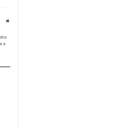
Website
 dos
a a