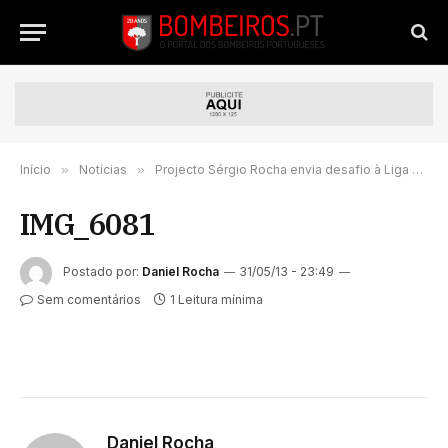
Início
»
Notícias
»
Projecto Sérgio Rocha envia desafio à Liga dos Bombeiros Portugueses
IMG_6081
Postado por:
Daniel Rocha
31/05/13 - 23:49
Sem comentários
1 Leitura mínima
Daniel Rocha