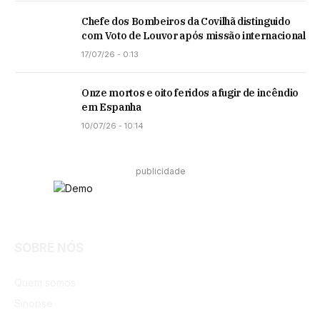
Chefe dos Bombeiros da Covilhã distinguido
com Voto de Louvor após missão internacional
17/07/26 - 0:13
Onze mortos e oito feridos a fugir de incêndio
em Espanha
10/07/26 - 10:14
publicidade
SOBRE NÓS
Facebook
Instagram
Quem somos
Sinopse