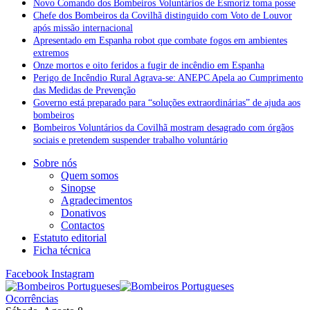
Novo Comando dos Bombeiros Voluntários de Esmoriz toma posse
Chefe dos Bombeiros da Covilhã distinguido com Voto de Louvor
após missão internacional
Apresentado em Espanha robot que combate fogos em ambientes
extremos
Onze mortos e oito feridos a fugir de incêndio em Espanha
Perigo de Incêndio Rural Agrava-se: ANEPC Apela ao Cumprimento
das Medidas de Prevenção
Governo está preparado para “soluções extraordinárias” de ajuda aos
bombeiros
Bombeiros Voluntários da Covilhã mostram desagrado com órgãos
sociais e pretendem suspender trabalho voluntário
Sobre nós
Quem somos
Sinopse
Agradecimentos
Donativos
Contactos
Estatuto editorial
Ficha técnica
Facebook
Instagram
Ocorrências