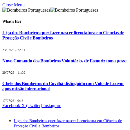
Close Menu
What's Hot
Liga dos Bombeiros quer fazer nascer licenciatura em Ciências de
Proteção Civil e Bombeiros
23/07/26 - 22:31
Novo Comando dos Bombeiros Voluntários de Esmoriz toma posse
20/07/26 - 11:09
Chefe dos Bombeiros da Covilhã distinguido com Voto de Louvor
após missão internacional
17/07/26 - 0:13
Facebook
X (Twitter)
Instagram
Últimas Notícias
Liga dos Bombeiros quer fazer nascer licenciatura em Ciências de
Proteção Civil e Bombeiros