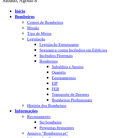
Sábado, Agosto 8
Início
Bombeiros
Corpos de Bombeiros
Missão
Tipo de Meios
Legislação
Legislação Estruturante
Segurança contra Incêndios em Edificios
Incêndios Florestais
Bombeiros
Subsídios e Apoios
Quartéis
Equipamentos
EIP
FEB
Transporte de Doentes
Bombeiros Profissionais
História dos Bombeiros
Informações
Recrutamento
Ser bombeiro
Perguntas frequentes
Arquivo “Bombeiros.pt”