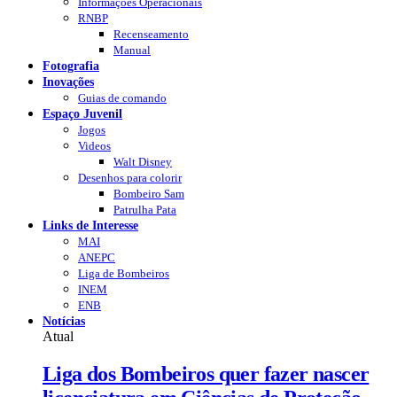
Informações Operacionais
RNBP
Recenseamento
Manual
Fotografia
Inovações
Guias de comando
Espaço Juvenil
Jogos
Videos
Walt Disney
Desenhos para colorir
Bombeiro Sam
Patrulha Pata
Links de Interesse
MAI
ANEPC
Liga de Bombeiros
INEM
ENB
Notícias
Atual
Liga dos Bombeiros quer fazer nascer