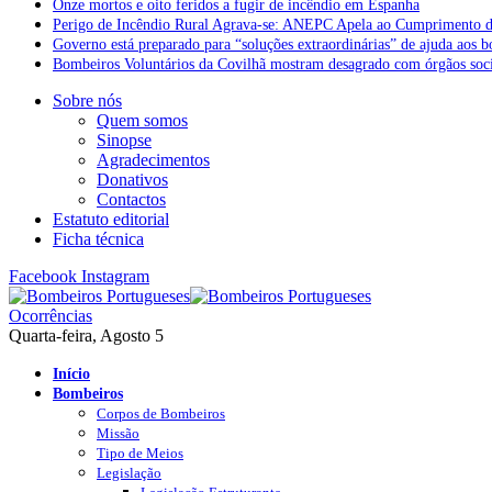
Onze mortos e oito feridos a fugir de incêndio em Espanha
Perigo de Incêndio Rural Agrava-se: ANEPC Apela ao Cumprimento d
Governo está preparado para “soluções extraordinárias” de ajuda aos 
Bombeiros Voluntários da Covilhã mostram desagrado com órgãos socia
Sobre nós
Quem somos
Sinopse
Agradecimentos
Donativos
Contactos
Estatuto editorial
Ficha técnica
Facebook
Instagram
Ocorrências
Quarta-feira, Agosto 5
Início
Bombeiros
Corpos de Bombeiros
Missão
Tipo de Meios
Legislação