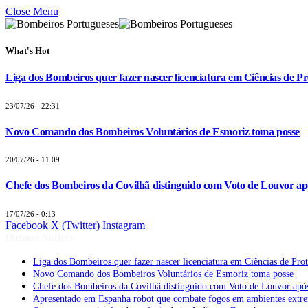
Close Menu
What's Hot
Liga dos Bombeiros quer fazer nascer licenciatura em Ciências de Pr
23/07/26 - 22:31
Novo Comando dos Bombeiros Voluntários de Esmoriz toma posse
20/07/26 - 11:09
Chefe dos Bombeiros da Covilhã distinguido com Voto de Louvor apó
17/07/26 - 0:13
Facebook
X (Twitter)
Instagram
Últimas Notícias
Liga dos Bombeiros quer fazer nascer licenciatura em Ciências de Pro
Novo Comando dos Bombeiros Voluntários de Esmoriz toma posse
Chefe dos Bombeiros da Covilhã distinguido com Voto de Louvor após
Apresentado em Espanha robot que combate fogos em ambientes extr