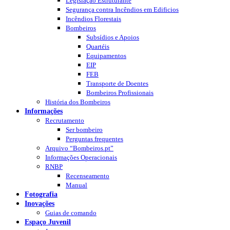
Legislação Estruturante
Segurança contra Incêndios em Edificios
Incêndios Florestais
Bombeiros
Subsídios e Apoios
Quartéis
Equipamentos
EIP
FEB
Transporte de Doentes
Bombeiros Profissionais
História dos Bombeiros
Informações
Recrutamento
Ser bombeiro
Perguntas frequentes
Arquivo “Bombeiros.pt”
Informações Operacionais
RNBP
Recenseamento
Manual
Fotografia
Inovações
Guias de comando
Espaço Juvenil