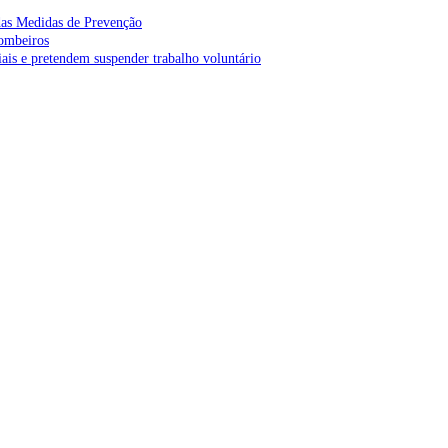
as Medidas de Prevenção
bombeiros
is e pretendem suspender trabalho voluntário