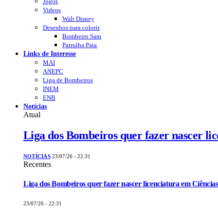
Jogos
Videos
Walt Disney
Desenhos para colorir
Bombeiro Sam
Patrulha Pata
Links de Interesse
MAI
ANEPC
Liga de Bombeiros
INEM
ENB
Notícias
Atual
Liga dos Bombeiros quer fazer nascer li
NOTÍCIAS
23/07/26 - 22:31
Recentes
Liga dos Bombeiros quer fazer nascer licenciatura em Ciências
23/07/26 - 22:31