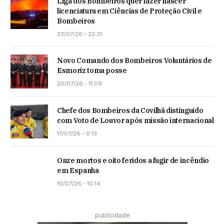
Liga dos Bombeiros quer fazer nascer
licenciatura em Ciências de Proteção Civil e
Bombeiros
23/07/26 - 22:31
Novo Comando dos Bombeiros Voluntários de
Esmoriz toma posse
20/07/26 - 11:09
Chefe dos Bombeiros da Covilhã distinguido
com Voto de Louvor após missão internacional
17/07/26 - 0:13
Onze mortos e oito feridos a fugir de incêndio
em Espanha
10/07/26 - 10:14
publicidade