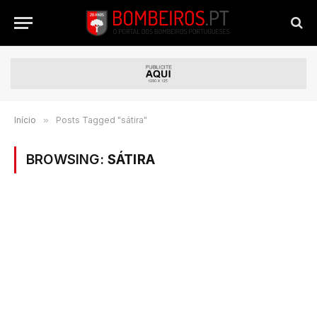
Início
»
Posts Tagged "sátira"
BROWSING:
SÁTIRA