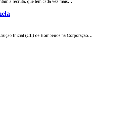
ntam a recruta, que tem cada vez mais…
nela
strução Inicial (CII) de Bombeiros na Corporação…