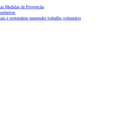
as Medidas de Prevenção
bombeiros
is e pretendem suspender trabalho voluntário