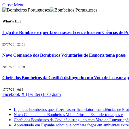
Close Menu
What's Hot
Liga dos Bombeiros quer fazer nascer licenciatura em Ciências de Pr
23/07/26 - 22:31
Novo Comando dos Bombeiros Voluntários de Esmoriz toma posse
20/07/26 - 11:09
Chefe dos Bombeiros da Covilhã distinguido com Voto de Louvor apó
17/07/26 - 0:13
Facebook
X (Twitter)
Instagram
Últimas Notícias
Liga dos Bombeiros quer fazer nascer licenciatura em Ciências de Pro
Novo Comando dos Bombeiros Voluntários de Esmoriz toma posse
Chefe dos Bombeiros da Covilhã distinguido com Voto de Louvor após
Apresentado em Espanha robot que combate fogos em ambientes extr