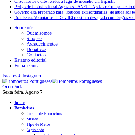
Onze mortos e oito feridos a fugir de incêndio em Espanha
Perigo de Incêndio Rural Agrava-se: ANEPC Apela ao Cumprimento d
Governo está preparado para “soluções extraordinárias” de ajuda aos 
Bombeiros Voluntários da Covilhã mostram desagrado com órgãos socia
Sobre nós
Quem somos
Sinopse
Agradecimentos
Donativos
Contactos
Estatuto editorial
Ficha técnica
Facebook
Instagram
Ocorrências
Sexta-feira, Agosto 7
Início
Bombeiros
Corpos de Bombeiros
Missão
Tipo de Meios
Legislação