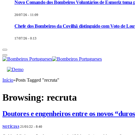
Novo Comando dos Bombeiros Voluntários de Esmoriz toma p
20/07/26 - 11:09
Chefe dos Bombeiros da Covilhã distinguido com Voto de Louv
17/07/26 - 0:13
Início
»
Posts Tagged "recruta"
Browsing:
recruta
Doutores e engenheiros entre os novos “duro
NOTÍCIAS
21/01/22 - 8:40