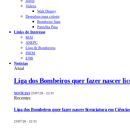
Jogos
Videos
Walt Disney
Desenhos para colorir
Bombeiro Sam
Patrulha Pata
Links de Interesse
MAI
ANEPC
Liga de Bombeiros
INEM
ENB
Notícias
Atual
Liga dos Bombeiros quer fazer nascer li
NOTÍCIAS
23/07/26 - 22:31
Recentes
Liga dos Bombeiros quer fazer nascer licenciatura em Ciências
23/07/26 - 22:31