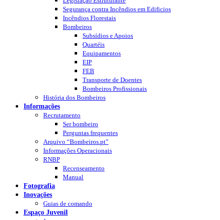
Legislação Estruturante
Segurança contra Incêndios em Edificios
Incêndios Florestais
Bombeiros
Subsídios e Apoios
Quartéis
Equipamentos
EIP
FEB
Transporte de Doentes
Bombeiros Profissionais
História dos Bombeiros
Informações
Recrutamento
Ser bombeiro
Perguntas frequentes
Arquivo “Bombeiros.pt”
Informações Operacionais
RNBP
Recenseamento
Manual
Fotografia
Inovações
Guias de comando
Espaço Juvenil