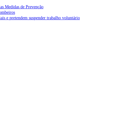
as Medidas de Prevenção
bombeiros
is e pretendem suspender trabalho voluntário