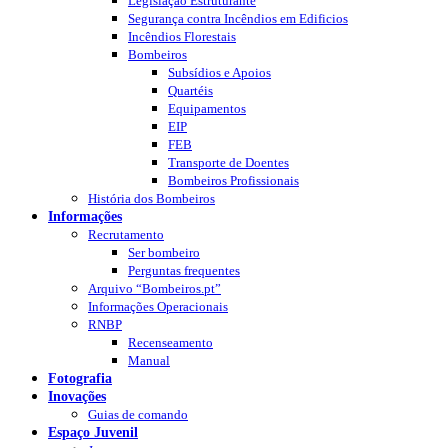
Legislação Estruturante
Segurança contra Incêndios em Edificios
Incêndios Florestais
Bombeiros
Subsídios e Apoios
Quartéis
Equipamentos
EIP
FEB
Transporte de Doentes
Bombeiros Profissionais
História dos Bombeiros
Informações
Recrutamento
Ser bombeiro
Perguntas frequentes
Arquivo “Bombeiros.pt”
Informações Operacionais
RNBP
Recenseamento
Manual
Fotografia
Inovações
Guias de comando
Espaço Juvenil