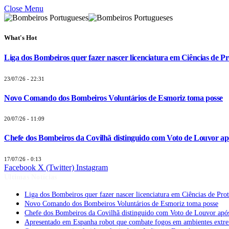
Close Menu
What's Hot
Liga dos Bombeiros quer fazer nascer licenciatura em Ciências de Pr
23/07/26 - 22:31
Novo Comando dos Bombeiros Voluntários de Esmoriz toma posse
20/07/26 - 11:09
Chefe dos Bombeiros da Covilhã distinguido com Voto de Louvor apó
17/07/26 - 0:13
Facebook
X (Twitter)
Instagram
Últimas Notícias
Liga dos Bombeiros quer fazer nascer licenciatura em Ciências de Pro
Novo Comando dos Bombeiros Voluntários de Esmoriz toma posse
Chefe dos Bombeiros da Covilhã distinguido com Voto de Louvor após
Apresentado em Espanha robot que combate fogos em ambientes extr