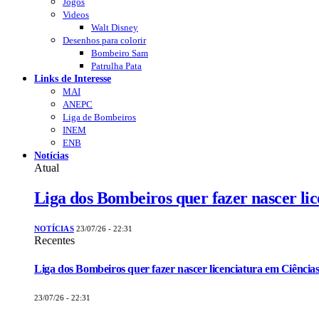
Jogos
Videos
Walt Disney
Desenhos para colorir
Bombeiro Sam
Patrulha Pata
Links de Interesse
MAI
ANEPC
Liga de Bombeiros
INEM
ENB
Notícias
Atual
Liga dos Bombeiros quer fazer nascer li
NOTÍCIAS
23/07/26 - 22:31
Recentes
Liga dos Bombeiros quer fazer nascer licenciatura em Ciências
23/07/26 - 22:31