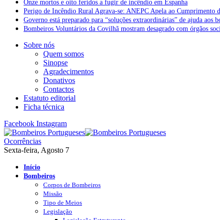
Onze mortos e oito feridos a fugir de incêndio em Espanha
Perigo de Incêndio Rural Agrava-se: ANEPC Apela ao Cumprimento d
Governo está preparado para “soluções extraordinárias” de ajuda aos 
Bombeiros Voluntários da Covilhã mostram desagrado com órgãos socia
Sobre nós
Quem somos
Sinopse
Agradecimentos
Donativos
Contactos
Estatuto editorial
Ficha técnica
Facebook
Instagram
Ocorrências
Sexta-feira, Agosto 7
Início
Bombeiros
Corpos de Bombeiros
Missão
Tipo de Meios
Legislação