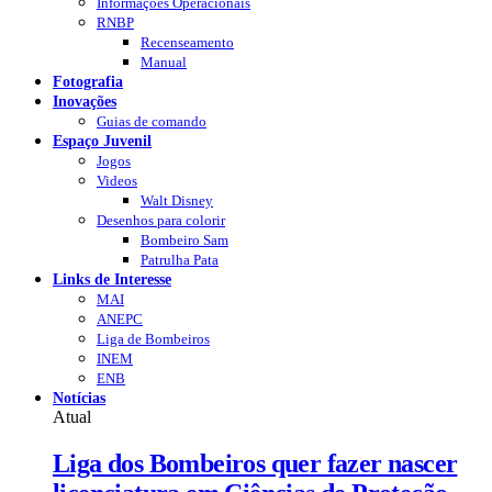
Informações Operacionais
RNBP
Recenseamento
Manual
Fotografia
Inovações
Guias de comando
Espaço Juvenil
Jogos
Videos
Walt Disney
Desenhos para colorir
Bombeiro Sam
Patrulha Pata
Links de Interesse
MAI
ANEPC
Liga de Bombeiros
INEM
ENB
Notícias
Atual
Liga dos Bombeiros quer fazer nascer