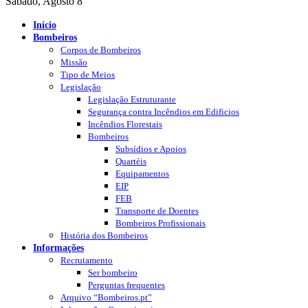
Sábado, Agosto 8
Início
Bombeiros
Corpos de Bombeiros
Missão
Tipo de Meios
Legislação
Legislação Estruturante
Segurança contra Incêndios em Edificios
Incêndios Florestais
Bombeiros
Subsídios e Apoios
Quartéis
Equipamentos
EIP
FEB
Transporte de Doentes
Bombeiros Profissionais
História dos Bombeiros
Informações
Recrutamento
Ser bombeiro
Perguntas frequentes
Arquivo “Bombeiros.pt”