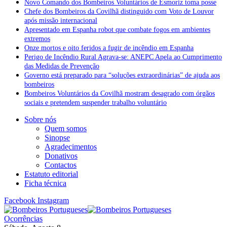
Novo Comando dos Bombeiros Voluntários de Esmoriz toma posse
Chefe dos Bombeiros da Covilhã distinguido com Voto de Louvor
após missão internacional
Apresentado em Espanha robot que combate fogos em ambientes
extremos
Onze mortos e oito feridos a fugir de incêndio em Espanha
Perigo de Incêndio Rural Agrava-se: ANEPC Apela ao Cumprimento
das Medidas de Prevenção
Governo está preparado para “soluções extraordinárias” de ajuda aos
bombeiros
Bombeiros Voluntários da Covilhã mostram desagrado com órgãos
sociais e pretendem suspender trabalho voluntário
Sobre nós
Quem somos
Sinopse
Agradecimentos
Donativos
Contactos
Estatuto editorial
Ficha técnica
Facebook
Instagram
Ocorrências