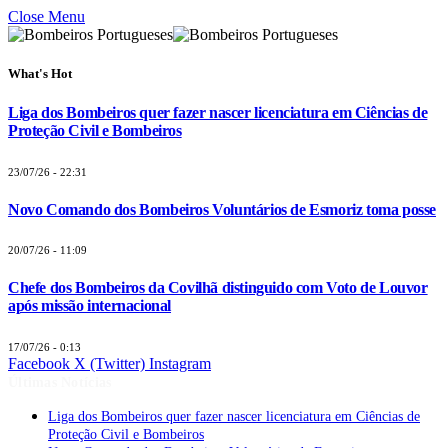
Close Menu
What's Hot
Liga dos Bombeiros quer fazer nascer licenciatura em Ciências de
Proteção Civil e Bombeiros
23/07/26 - 22:31
Novo Comando dos Bombeiros Voluntários de Esmoriz toma posse
20/07/26 - 11:09
Chefe dos Bombeiros da Covilhã distinguido com Voto de Louvor
após missão internacional
17/07/26 - 0:13
Facebook
X (Twitter)
Instagram
Últimas Notícias
Liga dos Bombeiros quer fazer nascer licenciatura em Ciências de
Proteção Civil e Bombeiros