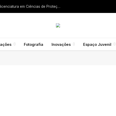
Liga dos Bombeiros quer fazer nascer licenciatura em Ciências de Proteção Civil e Bombeiros
mações
Fotografia
Inovações
Espaço Juvenil