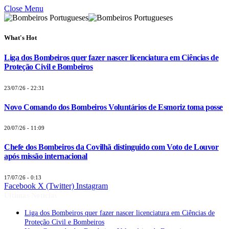
Close Menu
What's Hot
Liga dos Bombeiros quer fazer nascer licenciatura em Ciências de
Proteção Civil e Bombeiros
23/07/26 - 22:31
Novo Comando dos Bombeiros Voluntários de Esmoriz toma posse
20/07/26 - 11:09
Chefe dos Bombeiros da Covilhã distinguido com Voto de Louvor
após missão internacional
17/07/26 - 0:13
Facebook
X (Twitter)
Instagram
Últimas Notícias
Liga dos Bombeiros quer fazer nascer licenciatura em Ciências de
Proteção Civil e Bombeiros