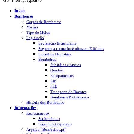
Sexta-feira, Agosto 7
Início
Bombeiros
Corpos de Bombeiros
Missão
Tipo de Meios
Legislação
Legislação Estruturante
Segurança contra Incêndios em Edificios
Incêndios Florestais
Bombeiros
Subsídios e Apoios
Quartéis
Equipamentos
EIP
FEB
Transporte de Doentes
Bombeiros Profissionais
História dos Bombeiros
Informações
Recrutamento
Ser bombeiro
Perguntas frequentes
Arquivo “Bombeiros.pt”