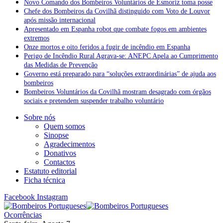
Novo Comando dos Bombeiros Voluntários de Esmoriz toma posse
Chefe dos Bombeiros da Covilhã distinguido com Voto de Louvor
após missão internacional
Apresentado em Espanha robot que combate fogos em ambientes
extremos
Onze mortos e oito feridos a fugir de incêndio em Espanha
Perigo de Incêndio Rural Agrava-se: ANEPC Apela ao Cumprimento
das Medidas de Prevenção
Governo está preparado para “soluções extraordinárias” de ajuda aos
bombeiros
Bombeiros Voluntários da Covilhã mostram desagrado com órgãos
sociais e pretendem suspender trabalho voluntário
Sobre nós
Quem somos
Sinopse
Agradecimentos
Donativos
Contactos
Estatuto editorial
Ficha técnica
Facebook
Instagram
Ocorrências