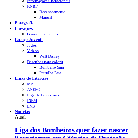
Informações Operacionais
RNBP
Recenseamento
Manual
Fotografia
Inovações
Guias de comando
Espaço Juvenil
Jogos
Videos
Walt Disney
Desenhos para colorir
Bombeiro Sam
Patrulha Pata
Links de Interesse
MAI
ANEPC
Liga de Bombeiros
INEM
ENB
Notícias
Atual
Liga dos Bombeiros quer fazer nascer