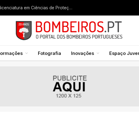
Liga dos Bombeiros quer fazer nascer licenciatura em Ciências de Proteção Civil e Bombeiros
formações
Fotografia
Inovações
Espaço Juven