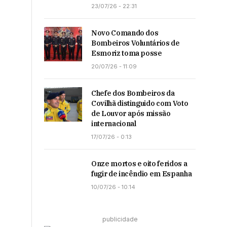
23/07/26 - 22:31
Novo Comando dos
Bombeiros Voluntários de
Esmoriz toma posse
20/07/26 - 11:09
Chefe dos Bombeiros da
Covilhã distinguido com Voto
de Louvor após missão
internacional
17/07/26 - 0:13
Onze mortos e oito feridos a
fugir de incêndio em Espanha
10/07/26 - 10:14
publicidade