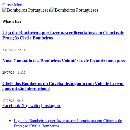
Close Menu
What's Hot
Liga dos Bombeiros quer fazer nascer licenciatura em Ciências de
Proteção Civil e Bombeiros
23/07/26 - 22:31
Novo Comando dos Bombeiros Voluntários de Esmoriz toma posse
20/07/26 - 11:09
Chefe dos Bombeiros da Covilhã distinguido com Voto de Louvor
após missão internacional
17/07/26 - 0:13
Facebook
X (Twitter)
Instagram
Últimas Notícias
Liga dos Bombeiros quer fazer nascer licenciatura em Ciências de
Proteção Civil e Bombeiros