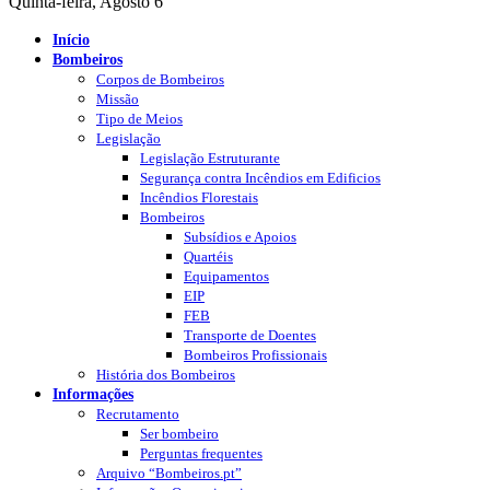
Quinta-feira, Agosto 6
Início
Bombeiros
Corpos de Bombeiros
Missão
Tipo de Meios
Legislação
Legislação Estruturante
Segurança contra Incêndios em Edificios
Incêndios Florestais
Bombeiros
Subsídios e Apoios
Quartéis
Equipamentos
EIP
FEB
Transporte de Doentes
Bombeiros Profissionais
História dos Bombeiros
Informações
Recrutamento
Ser bombeiro
Perguntas frequentes
Arquivo “Bombeiros.pt”