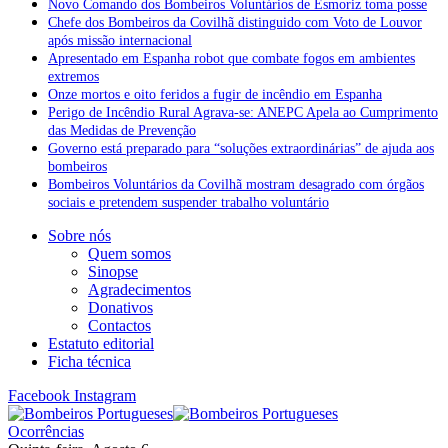
Novo Comando dos Bombeiros Voluntários de Esmoriz toma posse
Chefe dos Bombeiros da Covilhã distinguido com Voto de Louvor
após missão internacional
Apresentado em Espanha robot que combate fogos em ambientes
extremos
Onze mortos e oito feridos a fugir de incêndio em Espanha
Perigo de Incêndio Rural Agrava-se: ANEPC Apela ao Cumprimento
das Medidas de Prevenção
Governo está preparado para “soluções extraordinárias” de ajuda aos
bombeiros
Bombeiros Voluntários da Covilhã mostram desagrado com órgãos
sociais e pretendem suspender trabalho voluntário
Sobre nós
Quem somos
Sinopse
Agradecimentos
Donativos
Contactos
Estatuto editorial
Ficha técnica
Facebook
Instagram
Ocorrências