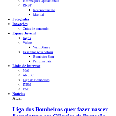
Informações Operacionais
RNBP
Recenseamento
Manual
Fotografia
Inovações
Guias de comando
Espaço Juvenil
Jogos
Videos
Walt Disney
Desenhos para colorir
Bombeiro Sam
Patrulha Pata
Links de Interesse
MAI
ANEPC
Liga de Bombeiros
INEM
ENB
Notícias
Atual
Liga dos Bombeiros quer fazer nascer