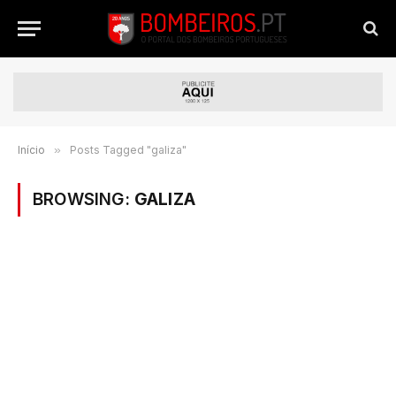
Início
»
Posts Tagged "galiza"
BROWSING:
GALIZA