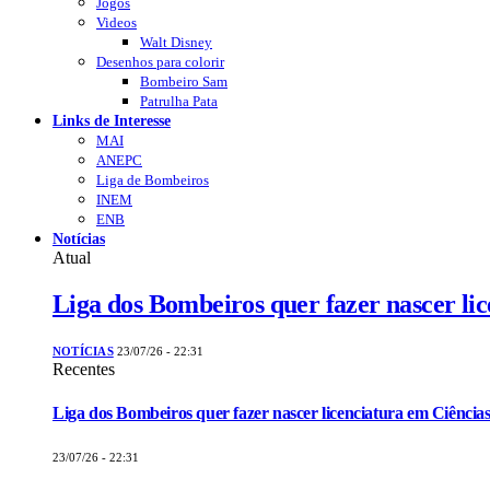
Jogos
Videos
Walt Disney
Desenhos para colorir
Bombeiro Sam
Patrulha Pata
Links de Interesse
MAI
ANEPC
Liga de Bombeiros
INEM
ENB
Notícias
Atual
Liga dos Bombeiros quer fazer nascer li
NOTÍCIAS
23/07/26 - 22:31
Recentes
Liga dos Bombeiros quer fazer nascer licenciatura em Ciências
23/07/26 - 22:31