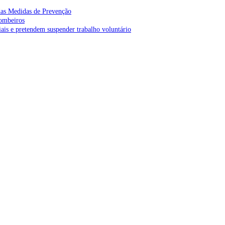
as Medidas de Prevenção
bombeiros
is e pretendem suspender trabalho voluntário