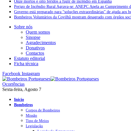
Onze mortos e oito feridos a fugir de incêndio em Espanha
Perigo de Incêndio Rural Agrava-se: ANEPC Apela ao Cumprimento d
Governo está preparado para “soluções extraordinárias” de ajuda aos 
Bombeiros Voluntários da Covilhã mostram desagrado com órgãos socia
Sobre nós
Quem somos
Sinopse
Agradecimentos
Donativos
Contactos
Estatuto editorial
Ficha técnica
Facebook
Instagram
Ocorrências
Sexta-feira, Agosto 7
Início
Bombeiros
Corpos de Bombeiros
Missão
Tipo de Meios
Legislação