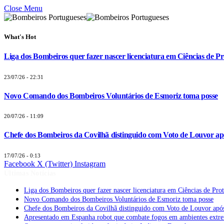
Close Menu
What's Hot
Liga dos Bombeiros quer fazer nascer licenciatura em Ciências de Pr
23/07/26 - 22:31
Novo Comando dos Bombeiros Voluntários de Esmoriz toma posse
20/07/26 - 11:09
Chefe dos Bombeiros da Covilhã distinguido com Voto de Louvor apó
17/07/26 - 0:13
Facebook
X (Twitter)
Instagram
Últimas Notícias
Liga dos Bombeiros quer fazer nascer licenciatura em Ciências de Pro
Novo Comando dos Bombeiros Voluntários de Esmoriz toma posse
Chefe dos Bombeiros da Covilhã distinguido com Voto de Louvor após
Apresentado em Espanha robot que combate fogos em ambientes extr