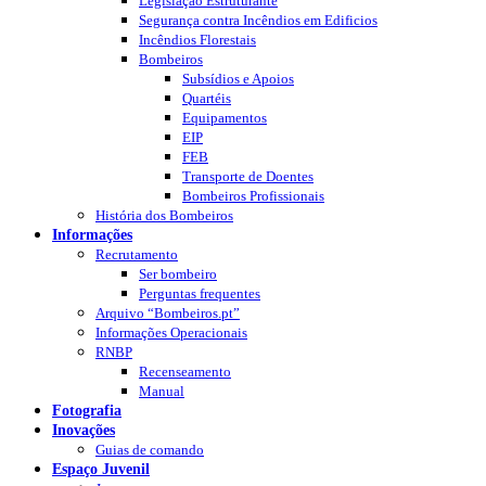
Legislação Estruturante
Segurança contra Incêndios em Edificios
Incêndios Florestais
Bombeiros
Subsídios e Apoios
Quartéis
Equipamentos
EIP
FEB
Transporte de Doentes
Bombeiros Profissionais
História dos Bombeiros
Informações
Recrutamento
Ser bombeiro
Perguntas frequentes
Arquivo “Bombeiros.pt”
Informações Operacionais
RNBP
Recenseamento
Manual
Fotografia
Inovações
Guias de comando
Espaço Juvenil