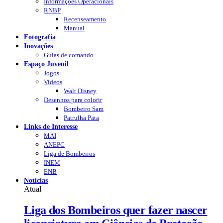
Informações Operacionais
RNBP
Recenseamento
Manual
Fotografia
Inovações
Guias de comando
Espaço Juvenil
Jogos
Videos
Walt Disney
Desenhos para colorir
Bombeiro Sam
Patrulha Pata
Links de Interesse
MAI
ANEPC
Liga de Bombeiros
INEM
ENB
Notícias
Atual
Liga dos Bombeiros quer fazer nascer