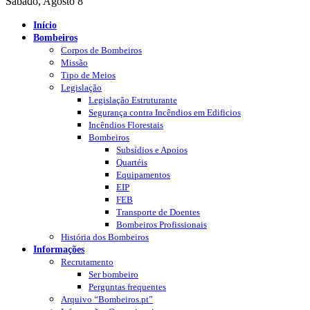
Sábado, Agosto 8
Início
Bombeiros
Corpos de Bombeiros
Missão
Tipo de Meios
Legislação
Legislação Estruturante
Segurança contra Incêndios em Edificios
Incêndios Florestais
Bombeiros
Subsídios e Apoios
Quartéis
Equipamentos
EIP
FEB
Transporte de Doentes
Bombeiros Profissionais
História dos Bombeiros
Informações
Recrutamento
Ser bombeiro
Perguntas frequentes
Arquivo “Bombeiros.pt”