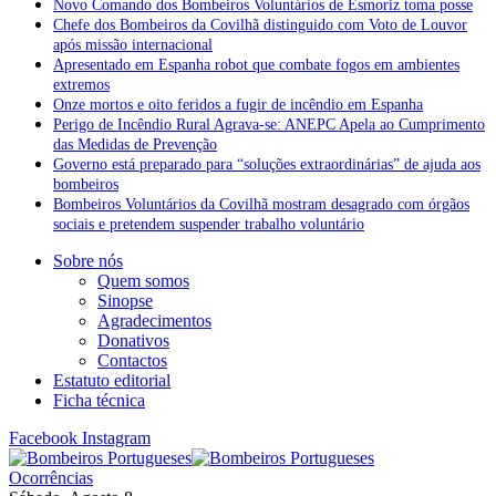
Novo Comando dos Bombeiros Voluntários de Esmoriz toma posse
Chefe dos Bombeiros da Covilhã distinguido com Voto de Louvor
após missão internacional
Apresentado em Espanha robot que combate fogos em ambientes
extremos
Onze mortos e oito feridos a fugir de incêndio em Espanha
Perigo de Incêndio Rural Agrava-se: ANEPC Apela ao Cumprimento
das Medidas de Prevenção
Governo está preparado para “soluções extraordinárias” de ajuda aos
bombeiros
Bombeiros Voluntários da Covilhã mostram desagrado com órgãos
sociais e pretendem suspender trabalho voluntário
Sobre nós
Quem somos
Sinopse
Agradecimentos
Donativos
Contactos
Estatuto editorial
Ficha técnica
Facebook
Instagram
Ocorrências