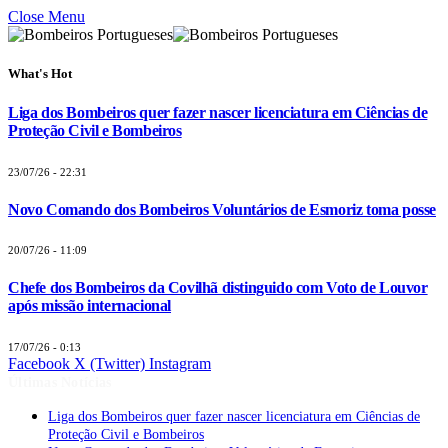
Close Menu
What's Hot
Liga dos Bombeiros quer fazer nascer licenciatura em Ciências de
Proteção Civil e Bombeiros
23/07/26 - 22:31
Novo Comando dos Bombeiros Voluntários de Esmoriz toma posse
20/07/26 - 11:09
Chefe dos Bombeiros da Covilhã distinguido com Voto de Louvor
após missão internacional
17/07/26 - 0:13
Facebook
X (Twitter)
Instagram
Últimas Notícias
Liga dos Bombeiros quer fazer nascer licenciatura em Ciências de
Proteção Civil e Bombeiros