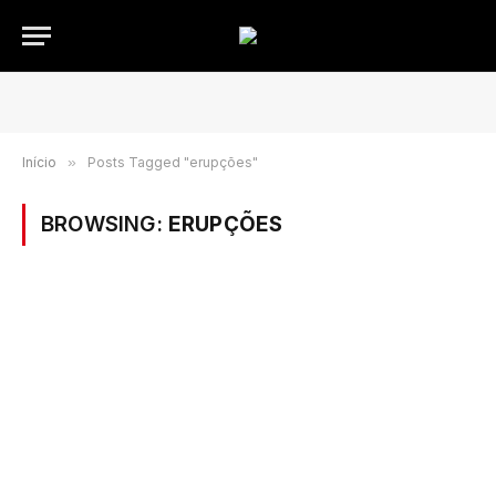
Início
»
Posts Tagged "erupções"
BROWSING:
ERUPÇÕES