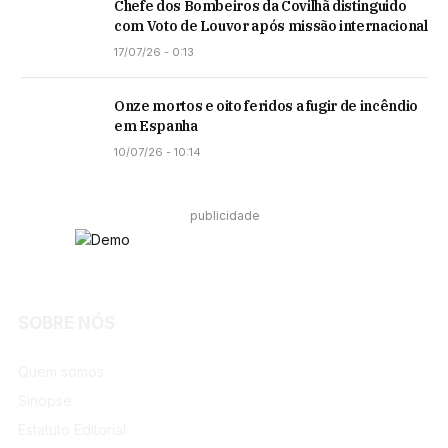
Chefe dos Bombeiros da Covilhã distinguido
com Voto de Louvor após missão internacional
17/07/26 - 0:13
Onze mortos e oito feridos a fugir de incêndio
em Espanha
10/07/26 - 10:14
publicidade
SOBRE NÓS
Facebook
Instagram
Quem somos
Sinopse
Estatuto Editorial