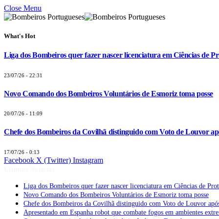
Close Menu
What's Hot
Liga dos Bombeiros quer fazer nascer licenciatura em Ciências de Pr
23/07/26 - 22:31
Novo Comando dos Bombeiros Voluntários de Esmoriz toma posse
20/07/26 - 11:09
Chefe dos Bombeiros da Covilhã distinguido com Voto de Louvor apó
17/07/26 - 0:13
Facebook
X (Twitter)
Instagram
Últimas Notícias
Liga dos Bombeiros quer fazer nascer licenciatura em Ciências de Pro
Novo Comando dos Bombeiros Voluntários de Esmoriz toma posse
Chefe dos Bombeiros da Covilhã distinguido com Voto de Louvor após
Apresentado em Espanha robot que combate fogos em ambientes extr