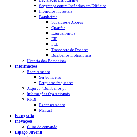
Legislação Estruturante
Segurança contra Incêndios em Edificios
Incêndios Florestais
Bombeiros
Subsídios e Apoios
Quartéis
Equipamentos
EIP
FEB
Transporte de Doentes
Bombeiros Profissionais
História dos Bombeiros
Informações
Recrutamento
Ser bombeiro
Perguntas frequentes
Arquivo “Bombeiros.pt”
Informações Operacionais
RNBP
Recenseamento
Manual
Fotografia
Inovações
Guias de comando
Espaço Juvenil