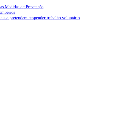
as Medidas de Prevenção
bombeiros
is e pretendem suspender trabalho voluntário