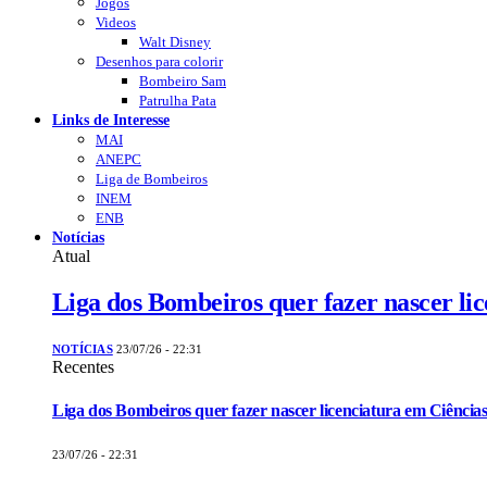
Jogos
Videos
Walt Disney
Desenhos para colorir
Bombeiro Sam
Patrulha Pata
Links de Interesse
MAI
ANEPC
Liga de Bombeiros
INEM
ENB
Notícias
Atual
Liga dos Bombeiros quer fazer nascer li
NOTÍCIAS
23/07/26 - 22:31
Recentes
Liga dos Bombeiros quer fazer nascer licenciatura em Ciências
23/07/26 - 22:31