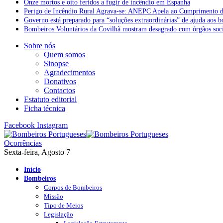
Onze mortos e oito feridos a fugir de incêndio em Espanha
Perigo de Incêndio Rural Agrava-se: ANEPC Apela ao Cumprimento d
Governo está preparado para “soluções extraordinárias” de ajuda aos 
Bombeiros Voluntários da Covilhã mostram desagrado com órgãos socia
Sobre nós
Quem somos
Sinopse
Agradecimentos
Donativos
Contactos
Estatuto editorial
Ficha técnica
Facebook
Instagram
Ocorrências
Sexta-feira, Agosto 7
Início
Bombeiros
Corpos de Bombeiros
Missão
Tipo de Meios
Legislação