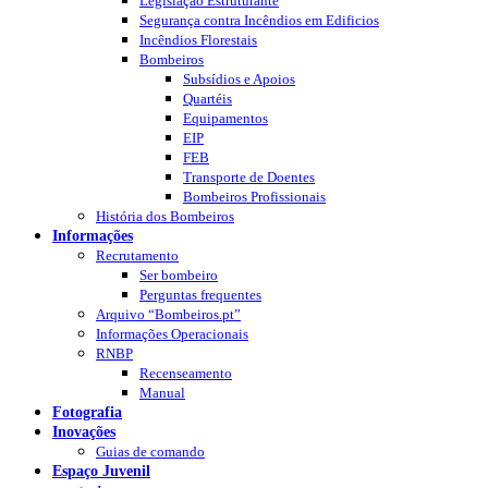
Legislação Estruturante
Segurança contra Incêndios em Edificios
Incêndios Florestais
Bombeiros
Subsídios e Apoios
Quartéis
Equipamentos
EIP
FEB
Transporte de Doentes
Bombeiros Profissionais
História dos Bombeiros
Informações
Recrutamento
Ser bombeiro
Perguntas frequentes
Arquivo “Bombeiros.pt”
Informações Operacionais
RNBP
Recenseamento
Manual
Fotografia
Inovações
Guias de comando
Espaço Juvenil