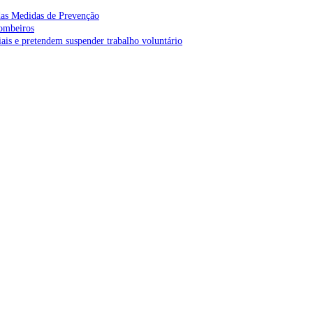
as Medidas de Prevenção
bombeiros
is e pretendem suspender trabalho voluntário