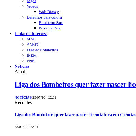
Jogos
Videos
Walt Disney
Desenhos para colorir
Bombeiro Sam
Patrulha Pata
Links de Interesse
MAI
ANEPC
Liga de Bombeiros
INEM
ENB
Notícias
Atual
Liga dos Bombeiros quer fazer nascer li
NOTÍCIAS
23/07/26 - 22:31
Recentes
Liga dos Bombeiros quer fazer nascer licenciatura em Ciências
23/07/26 - 22:31