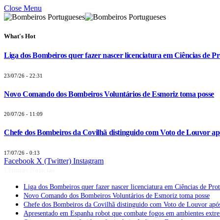
Close Menu
What's Hot
Liga dos Bombeiros quer fazer nascer licenciatura em Ciências de Pr
23/07/26 - 22:31
Novo Comando dos Bombeiros Voluntários de Esmoriz toma posse
20/07/26 - 11:09
Chefe dos Bombeiros da Covilhã distinguido com Voto de Louvor apó
17/07/26 - 0:13
Facebook
X (Twitter)
Instagram
Últimas Notícias
Liga dos Bombeiros quer fazer nascer licenciatura em Ciências de Pro
Novo Comando dos Bombeiros Voluntários de Esmoriz toma posse
Chefe dos Bombeiros da Covilhã distinguido com Voto de Louvor após
Apresentado em Espanha robot que combate fogos em ambientes extr