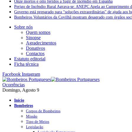
Onze mortos e oito feridos a fugir de incêndio em Espanha
Perigo de Incêndio Rural Agrava-se: ANEPC Apela ao Cumprimento d
Governo está preparado para “soluções extraordinárias” de ajuda aos 
Bombeiros Voluntários da Covilhã mostram desagrado com órgãos socia
Sobre nós
Quem somos
Sinopse
Agradecimentos
Donativos
Contactos
Estatuto editorial
Ficha técnica
Facebook
Instagram
Ocorrências
Domingo, Agosto 9
Início
Bombeiros
Corpos de Bombeiros
Missão
Tipo de Meios
Legislação