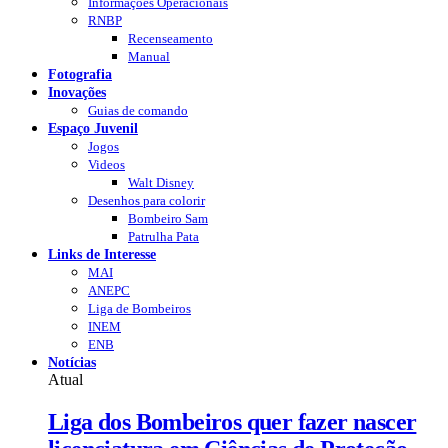
Informações Operacionais
RNBP
Recenseamento
Manual
Fotografia
Inovações
Guias de comando
Espaço Juvenil
Jogos
Videos
Walt Disney
Desenhos para colorir
Bombeiro Sam
Patrulha Pata
Links de Interesse
MAI
ANEPC
Liga de Bombeiros
INEM
ENB
Notícias
Atual
Liga dos Bombeiros quer fazer nascer