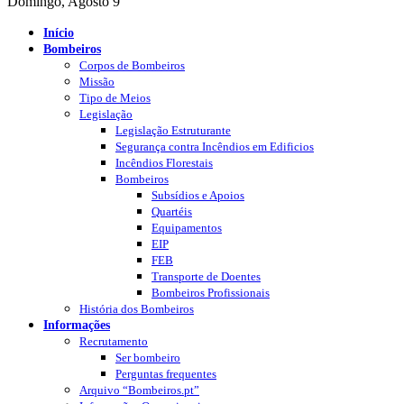
Domingo, Agosto 9
Início
Bombeiros
Corpos de Bombeiros
Missão
Tipo de Meios
Legislação
Legislação Estruturante
Segurança contra Incêndios em Edificios
Incêndios Florestais
Bombeiros
Subsídios e Apoios
Quartéis
Equipamentos
EIP
FEB
Transporte de Doentes
Bombeiros Profissionais
História dos Bombeiros
Informações
Recrutamento
Ser bombeiro
Perguntas frequentes
Arquivo “Bombeiros.pt”