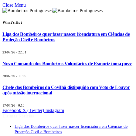
Close Menu
What's Hot
Liga dos Bombeiros quer fazer nascer licenciatura em Ciências de
Proteção Civil e Bombeiros
23/07/26 - 22:31
Novo Comando dos Bombeiros Voluntários de Esmoriz toma posse
20/07/26 - 11:09
Chefe dos Bombeiros da Covilhã distinguido com Voto de Louvor
após missão internacional
17/07/26 - 0:13
Facebook
X (Twitter)
Instagram
Últimas Notícias
Liga dos Bombeiros quer fazer nascer licenciatura em Ciências de
Proteção Civil e Bombeiros