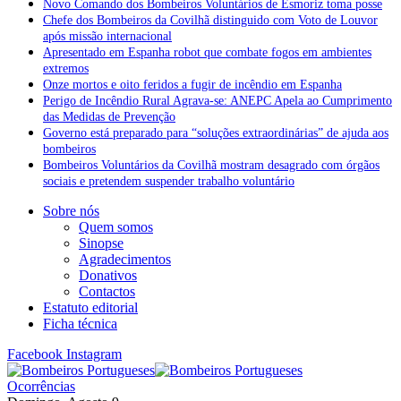
Novo Comando dos Bombeiros Voluntários de Esmoriz toma posse
Chefe dos Bombeiros da Covilhã distinguido com Voto de Louvor
após missão internacional
Apresentado em Espanha robot que combate fogos em ambientes
extremos
Onze mortos e oito feridos a fugir de incêndio em Espanha
Perigo de Incêndio Rural Agrava-se: ANEPC Apela ao Cumprimento
das Medidas de Prevenção
Governo está preparado para “soluções extraordinárias” de ajuda aos
bombeiros
Bombeiros Voluntários da Covilhã mostram desagrado com órgãos
sociais e pretendem suspender trabalho voluntário
Sobre nós
Quem somos
Sinopse
Agradecimentos
Donativos
Contactos
Estatuto editorial
Ficha técnica
Facebook
Instagram
Ocorrências