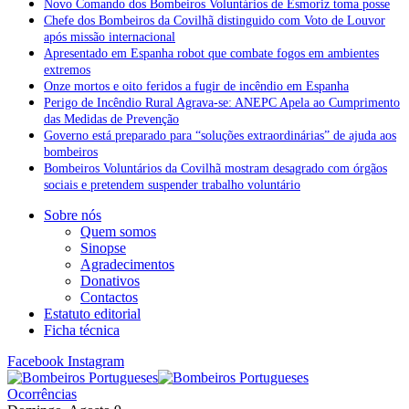
Novo Comando dos Bombeiros Voluntários de Esmoriz toma posse
Chefe dos Bombeiros da Covilhã distinguido com Voto de Louvor
após missão internacional
Apresentado em Espanha robot que combate fogos em ambientes
extremos
Onze mortos e oito feridos a fugir de incêndio em Espanha
Perigo de Incêndio Rural Agrava-se: ANEPC Apela ao Cumprimento
das Medidas de Prevenção
Governo está preparado para “soluções extraordinárias” de ajuda aos
bombeiros
Bombeiros Voluntários da Covilhã mostram desagrado com órgãos
sociais e pretendem suspender trabalho voluntário
Sobre nós
Quem somos
Sinopse
Agradecimentos
Donativos
Contactos
Estatuto editorial
Ficha técnica
Facebook
Instagram
Ocorrências