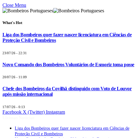
Close Menu
What's Hot
Liga dos Bombeiros quer fazer nascer licenciatura em Ciências de
Proteção Civil e Bombeiros
23/07/26 - 22:31
Novo Comando dos Bombeiros Voluntários de Esmoriz toma posse
20/07/26 - 11:09
Chefe dos Bombeiros da Covilhã distinguido com Voto de Louvor
após missão internacional
17/07/26 - 0:13
Facebook
X (Twitter)
Instagram
Últimas Notícias
Liga dos Bombeiros quer fazer nascer licenciatura em Ciências de
Proteção Civil e Bombeiros