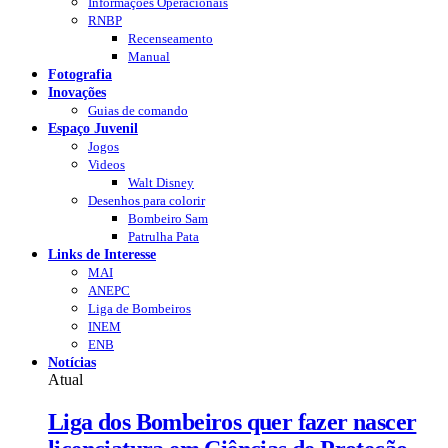
Informações Operacionais
RNBP
Recenseamento
Manual
Fotografia
Inovações
Guias de comando
Espaço Juvenil
Jogos
Videos
Walt Disney
Desenhos para colorir
Bombeiro Sam
Patrulha Pata
Links de Interesse
MAI
ANEPC
Liga de Bombeiros
INEM
ENB
Notícias
Atual
Liga dos Bombeiros quer fazer nascer