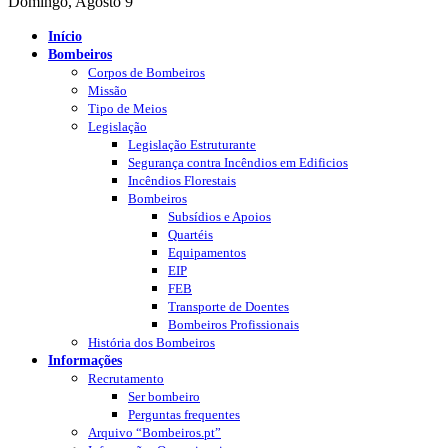
Domingo, Agosto 9
Início
Bombeiros
Corpos de Bombeiros
Missão
Tipo de Meios
Legislação
Legislação Estruturante
Segurança contra Incêndios em Edificios
Incêndios Florestais
Bombeiros
Subsídios e Apoios
Quartéis
Equipamentos
EIP
FEB
Transporte de Doentes
Bombeiros Profissionais
História dos Bombeiros
Informações
Recrutamento
Ser bombeiro
Perguntas frequentes
Arquivo “Bombeiros.pt”