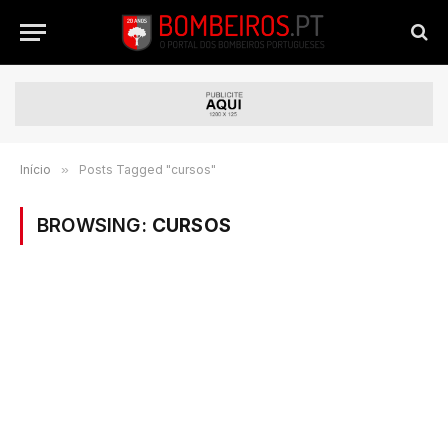
Início
»
Posts Tagged "cursos"
BROWSING:
CURSOS