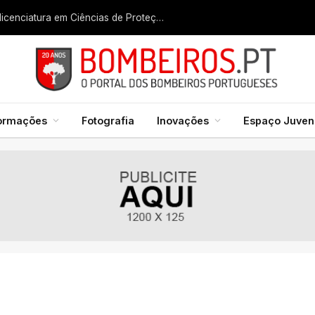
Liga dos Bombeiros quer fazer nascer licenciatura em Ciências de Proteção Civil e Bombeiros
formações
Fotografia
Inovações
Espaço Juveni