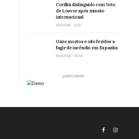
Covilhã distinguido com Voto
de Louvor após missão
internacional
17/07/26 - 0:13
Onze mortos e oito feridos a
fugir de incêndio em Espanha
10/07/26 - 10:14
publicidade
Facebook
Instagram