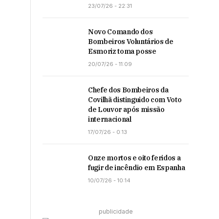
23/07/26 - 22:31
Novo Comando dos
Bombeiros Voluntários de
Esmoriz toma posse
20/07/26 - 11:09
Chefe dos Bombeiros da
Covilhã distinguido com Voto
de Louvor após missão
internacional
17/07/26 - 0:13
Onze mortos e oito feridos a
fugir de incêndio em Espanha
10/07/26 - 10:14
publicidade