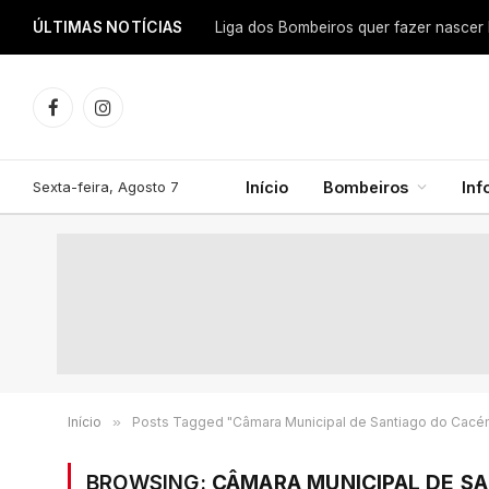
ÚLTIMAS NOTÍCIAS
Facebook
Instagram
Sexta-feira, Agosto 7
Início
Bombeiros
In
Início
»
Posts Tagged "Câmara Municipal de Santiago do Cacé
BROWSING:
CÂMARA MUNICIPAL DE S