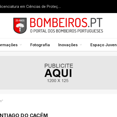
Liga dos Bombeiros quer fazer nascer licenciatura em Ciências de Proteção Civil e Bombeiros
formações
Fotografia
Inovações
Espaço Juveni
m"
ANTIAGO DO CACÉM