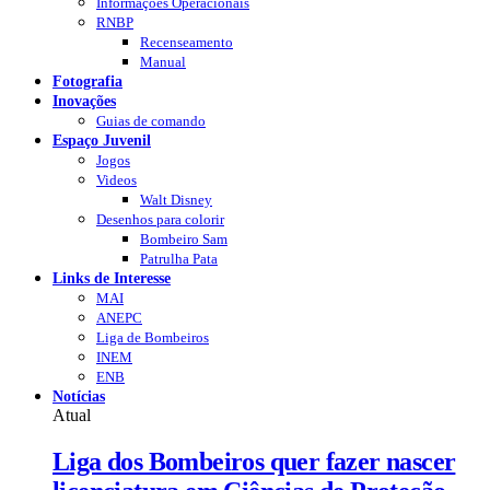
Informações Operacionais
RNBP
Recenseamento
Manual
Fotografia
Inovações
Guias de comando
Espaço Juvenil
Jogos
Videos
Walt Disney
Desenhos para colorir
Bombeiro Sam
Patrulha Pata
Links de Interesse
MAI
ANEPC
Liga de Bombeiros
INEM
ENB
Notícias
Atual
Liga dos Bombeiros quer fazer nascer