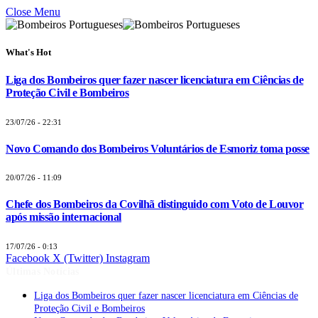
Close Menu
What's Hot
Liga dos Bombeiros quer fazer nascer licenciatura em Ciências de
Proteção Civil e Bombeiros
23/07/26 - 22:31
Novo Comando dos Bombeiros Voluntários de Esmoriz toma posse
20/07/26 - 11:09
Chefe dos Bombeiros da Covilhã distinguido com Voto de Louvor
após missão internacional
17/07/26 - 0:13
Facebook
X (Twitter)
Instagram
Últimas Notícias
Liga dos Bombeiros quer fazer nascer licenciatura em Ciências de
Proteção Civil e Bombeiros