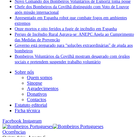
Novo Comando dos Bombeiros Voluntários de Esmoriz toma posse
Chefe dos Bombeiros da Covilhã distinguido com Voto de Louvor
após missão internacional
Apresentado em Espanha robot que combate fogos em ambientes
extremos
Onze mortos e oito feridos a fugir de incêndio em Espanha
Perigo de Incêndio Rural Agrava-se: ANEPC Apela ao Cumprimento
das Medidas de Prevenção
Governo está preparado para “soluções extraordinárias” de ajuda aos
bombeiros
Bombeiros Voluntários da Covilhã mostram desagrado com órgãos
sociais e pretendem suspender trabalho voluntário
Sobre nós
Quem somos
Sinopse
Agradecimentos
Donativos
Contactos
Estatuto editorial
Ficha técnica
Facebook
Instagram
Ocorrências