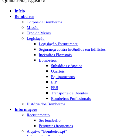
Quinta-feira, Agosto 6
Início
Bombeiros
Corpos de Bombeiros
Missão
Tipo de Meios
Legislação
Legislação Estruturante
Segurança contra Incêndios em Edificios
Incêndios Florestais
Bombeiros
Subsídios e Apoios
Quartéis
Equipamentos
EIP
FEB
Transporte de Doentes
Bombeiros Profissionais
História dos Bombeiros
Informações
Recrutamento
Ser bombeiro
Perguntas frequentes
Arquivo “Bombeiros.pt”