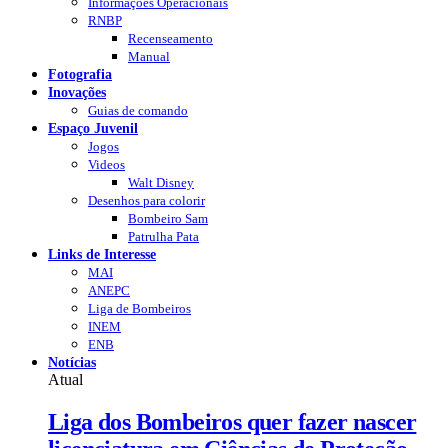
Informações Operacionais
RNBP
Recenseamento
Manual
Fotografia
Inovações
Guias de comando
Espaço Juvenil
Jogos
Videos
Walt Disney
Desenhos para colorir
Bombeiro Sam
Patrulha Pata
Links de Interesse
MAI
ANEPC
Liga de Bombeiros
INEM
ENB
Notícias
Atual
Liga dos Bombeiros quer fazer nascer