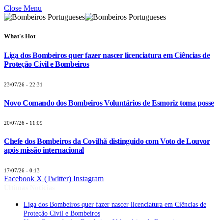
Close Menu
What's Hot
Liga dos Bombeiros quer fazer nascer licenciatura em Ciências de
Proteção Civil e Bombeiros
23/07/26 - 22:31
Novo Comando dos Bombeiros Voluntários de Esmoriz toma posse
20/07/26 - 11:09
Chefe dos Bombeiros da Covilhã distinguido com Voto de Louvor
após missão internacional
17/07/26 - 0:13
Facebook
X (Twitter)
Instagram
Últimas Notícias
Liga dos Bombeiros quer fazer nascer licenciatura em Ciências de
Proteção Civil e Bombeiros