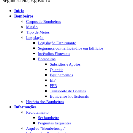
Segunda-feira, Agosto 10
Início
Bombeiros
Corpos de Bombeiros
Missão
Tipo de Meios
Legislação
Legislação Estruturante
Segurança contra Incêndios em Edificios
Incêndios Florestais
Bombeiros
Subsídios e Apoios
Quartéis
Equipamentos
EIP
FEB
Transporte de Doentes
Bombeiros Profissionais
História dos Bombeiros
Informações
Recrutamento
Ser bombeiro
Perguntas frequentes
Arquivo “Bombeiros.pt”