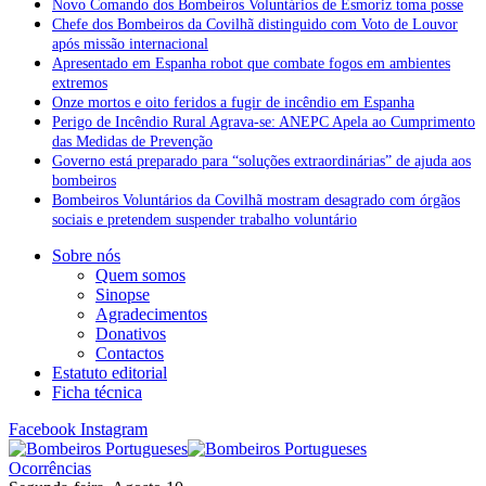
Novo Comando dos Bombeiros Voluntários de Esmoriz toma posse
Chefe dos Bombeiros da Covilhã distinguido com Voto de Louvor
após missão internacional
Apresentado em Espanha robot que combate fogos em ambientes
extremos
Onze mortos e oito feridos a fugir de incêndio em Espanha
Perigo de Incêndio Rural Agrava-se: ANEPC Apela ao Cumprimento
das Medidas de Prevenção
Governo está preparado para “soluções extraordinárias” de ajuda aos
bombeiros
Bombeiros Voluntários da Covilhã mostram desagrado com órgãos
sociais e pretendem suspender trabalho voluntário
Sobre nós
Quem somos
Sinopse
Agradecimentos
Donativos
Contactos
Estatuto editorial
Ficha técnica
Facebook
Instagram
Ocorrências