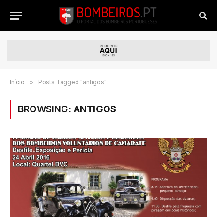
Início
»
Posts Tagged "antigos"
BROWSING:
ANTIGOS