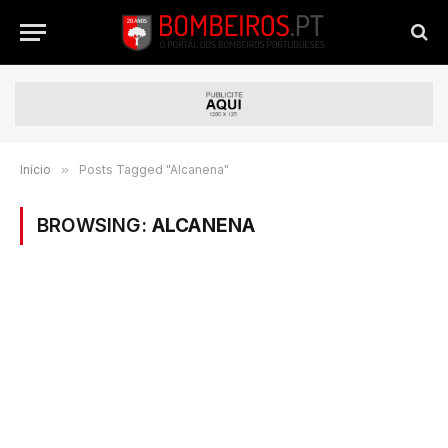
Início
»
Posts Tagged "Alcanena"
BROWSING:
ALCANENA