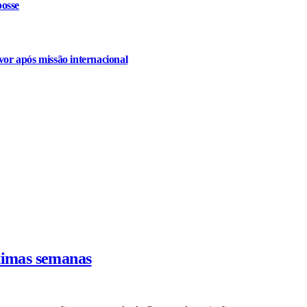
osse
or após missão internacional
ltimas semanas