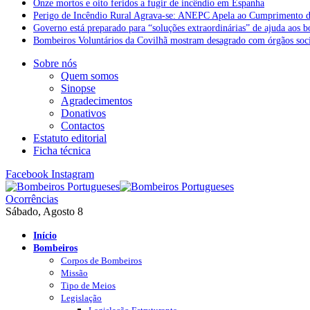
Onze mortos e oito feridos a fugir de incêndio em Espanha
Perigo de Incêndio Rural Agrava-se: ANEPC Apela ao Cumprimento d
Governo está preparado para “soluções extraordinárias” de ajuda aos 
Bombeiros Voluntários da Covilhã mostram desagrado com órgãos socia
Sobre nós
Quem somos
Sinopse
Agradecimentos
Donativos
Contactos
Estatuto editorial
Ficha técnica
Facebook
Instagram
Ocorrências
Sábado, Agosto 8
Início
Bombeiros
Corpos de Bombeiros
Missão
Tipo de Meios
Legislação