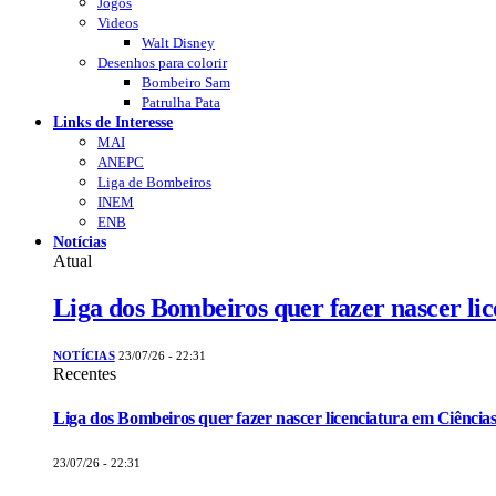
Jogos
Videos
Walt Disney
Desenhos para colorir
Bombeiro Sam
Patrulha Pata
Links de Interesse
MAI
ANEPC
Liga de Bombeiros
INEM
ENB
Notícias
Atual
Liga dos Bombeiros quer fazer nascer li
NOTÍCIAS
23/07/26 - 22:31
Recentes
Liga dos Bombeiros quer fazer nascer licenciatura em Ciências
23/07/26 - 22:31