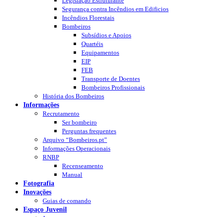
Legislação Estruturante
Segurança contra Incêndios em Edificios
Incêndios Florestais
Bombeiros
Subsídios e Apoios
Quartéis
Equipamentos
EIP
FEB
Transporte de Doentes
Bombeiros Profissionais
História dos Bombeiros
Informações
Recrutamento
Ser bombeiro
Perguntas frequentes
Arquivo “Bombeiros.pt”
Informações Operacionais
RNBP
Recenseamento
Manual
Fotografia
Inovações
Guias de comando
Espaço Juvenil