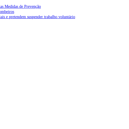
as Medidas de Prevenção
bombeiros
is e pretendem suspender trabalho voluntário