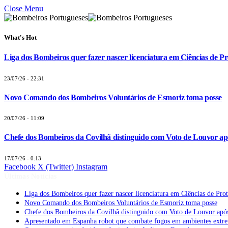
Close Menu
What's Hot
Liga dos Bombeiros quer fazer nascer licenciatura em Ciências de Pr
23/07/26 - 22:31
Novo Comando dos Bombeiros Voluntários de Esmoriz toma posse
20/07/26 - 11:09
Chefe dos Bombeiros da Covilhã distinguido com Voto de Louvor apó
17/07/26 - 0:13
Facebook
X (Twitter)
Instagram
Últimas Notícias
Liga dos Bombeiros quer fazer nascer licenciatura em Ciências de Pro
Novo Comando dos Bombeiros Voluntários de Esmoriz toma posse
Chefe dos Bombeiros da Covilhã distinguido com Voto de Louvor após
Apresentado em Espanha robot que combate fogos em ambientes extr