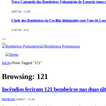
Novo Comando dos Bombeiros Voluntários de Esmoriz toma p
20/07/26 - 11:09
Chefe dos Bombeiros da Covilhã distinguido com Voto de Louv
17/07/26 - 0:13
Início
»
Posts Tagged "121"
Browsing:
121
Incêndios feriram 121 bombeiros nas duas ú
NOTÍCIAS
24/08/17 - 15:18