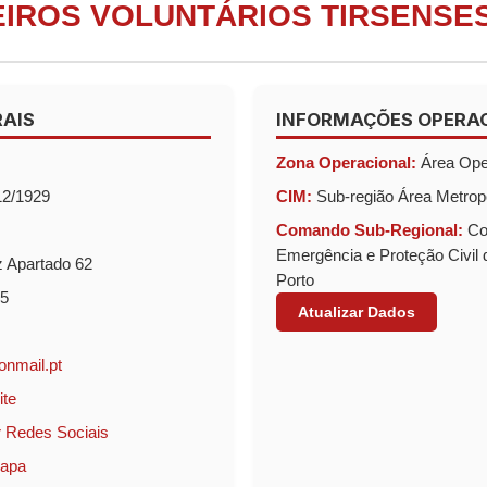
IROS VOLUNTÁRIOS TIRSENSE
AIS
INFORMAÇÕES OPERA
Zona Operacional:
Área Oper
12/1929
CIM:
Sub-região Área Metropo
Comando Sub-Regional:
Co
Emergência e Proteção Civil 
 Apartado 62
Porto
5
Atualizar Dados
onmail.pt
ite
 Redes Sociais
Mapa