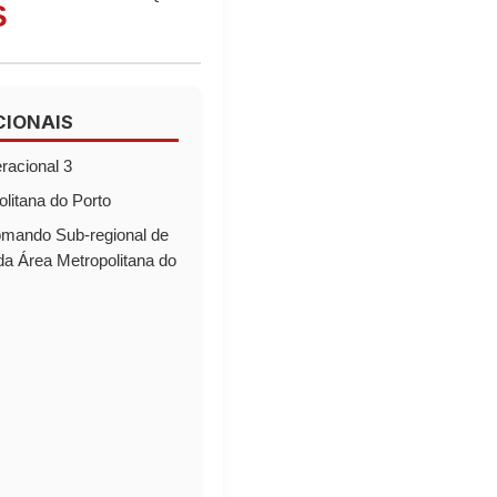
S
CIONAIS
acional 3
litana do Porto
mando Sub-regional de
da Área Metropolitana do