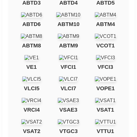
ABTD3
ABTD4
ABTD5
ABTD6
ABTM10
ABTM4
ABTM8
ABTM9
VCOT1
VE1
VFCI1
VFCI3
VLCI5
VLCI7
VOPE1
VRCI4
VSAE3
VSAT1
VSAT2
VTGC3
VTTU1