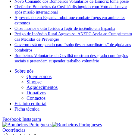
Novo Comando dos Bombeiros Voluntários de Esmoriz toma posse
Chefe dos Bombeiros da Covilhã distinguido com Voto de Louvor
após missão internacional
Apresentado em Espanha robot que combate fogos em ambientes
extremos
Onze mortos e oito feridos a fugir de incêndio em Espanha
Perigo de Incêndio Rural Agrava-se: ANEPC Apela ao Cumprimento
das Medidas de Prevenção
Governo está preparado para “soluções extraordinárias” de ajuda aos
bombeiros
Bombeiros Voluntários da Covilhã mostram desagrado com órgãos
sociais e pretendem suspender trabalho voluntário
Sobre nós
Quem somos
Sinopse
Agradecimentos
Donativos
Contactos
Estatuto editorial
Ficha técnica
Facebook
Instagram
Ocorrências