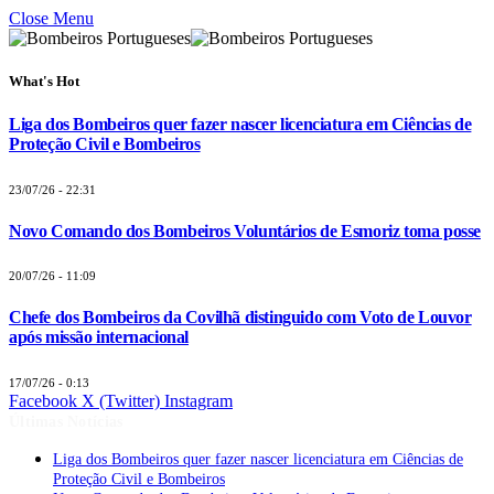
Close Menu
What's Hot
Liga dos Bombeiros quer fazer nascer licenciatura em Ciências de
Proteção Civil e Bombeiros
23/07/26 - 22:31
Novo Comando dos Bombeiros Voluntários de Esmoriz toma posse
20/07/26 - 11:09
Chefe dos Bombeiros da Covilhã distinguido com Voto de Louvor
após missão internacional
17/07/26 - 0:13
Facebook
X (Twitter)
Instagram
Últimas Notícias
Liga dos Bombeiros quer fazer nascer licenciatura em Ciências de
Proteção Civil e Bombeiros