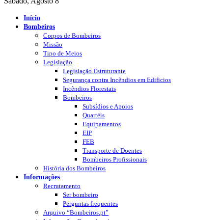
Sábado, Agosto 8
Início
Bombeiros
Corpos de Bombeiros
Missão
Tipo de Meios
Legislação
Legislação Estruturante
Segurança contra Incêndios em Edificios
Incêndios Florestais
Bombeiros
Subsídios e Apoios
Quartéis
Equipamentos
EIP
FEB
Transporte de Doentes
Bombeiros Profissionais
História dos Bombeiros
Informações
Recrutamento
Ser bombeiro
Perguntas frequentes
Arquivo “Bombeiros.pt”