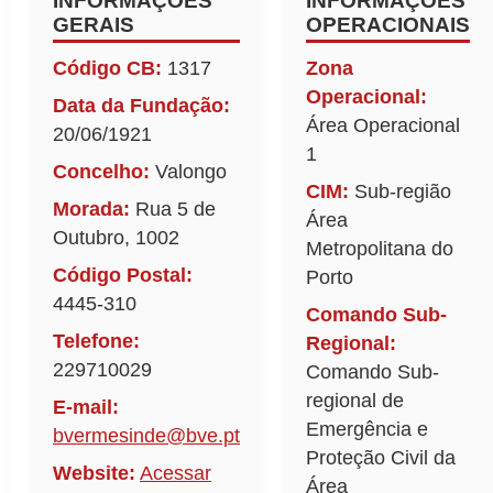
INFORMAÇÕES
INFORMAÇÕES
GERAIS
OPERACIONAIS
Código CB:
1317
Zona
Operacional:
Data da Fundação:
Área Operacional
20/06/1921
1
Concelho:
Valongo
CIM:
Sub-região
Morada:
Rua 5 de
Área
Outubro, 1002
Metropolitana do
Código Postal:
Porto
4445-310
Comando Sub-
Telefone:
Regional:
229710029
Comando Sub-
regional de
E-mail:
Emergência e
bvermesinde@bve.pt
Proteção Civil da
Website:
Acessar
Área