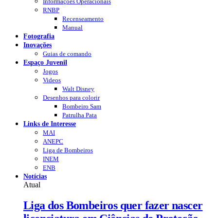
Informações Operacionais
RNBP
Recenseamento
Manual
Fotografia
Inovações
Guias de comando
Espaço Juvenil
Jogos
Videos
Walt Disney
Desenhos para colorir
Bombeiro Sam
Patrulha Pata
Links de Interesse
MAI
ANEPC
Liga de Bombeiros
INEM
ENB
Notícias
Atual
Liga dos Bombeiros quer fazer nascer