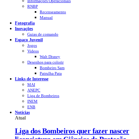
Informações Operacionais
RNBP
Recenseamento
Manual
Fotografia
Inovações
Guias de comando
Espaço Juvenil
Jogos
Videos
Walt Disney
Desenhos para colorir
Bombeiro Sam
Patrulha Pata
Links de Interesse
MAI
ANEPC
Liga de Bombeiros
INEM
ENB
Notícias
Atual
Liga dos Bombeiros quer fazer nascer