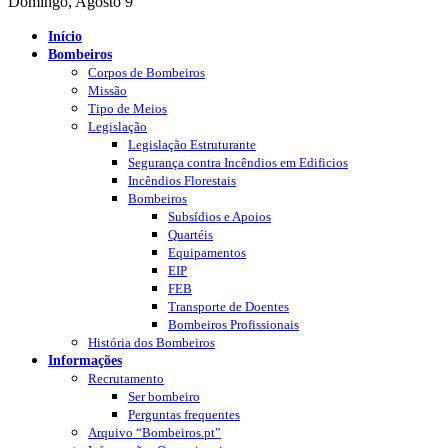
Domingo, Agosto 9
Início
Bombeiros
Corpos de Bombeiros
Missão
Tipo de Meios
Legislação
Legislação Estruturante
Segurança contra Incêndios em Edificios
Incêndios Florestais
Bombeiros
Subsídios e Apoios
Quartéis
Equipamentos
EIP
FEB
Transporte de Doentes
Bombeiros Profissionais
História dos Bombeiros
Informações
Recrutamento
Ser bombeiro
Perguntas frequentes
Arquivo “Bombeiros.pt”