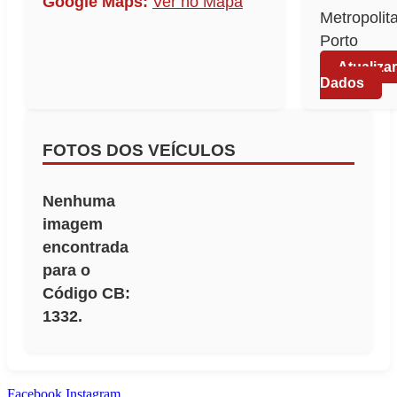
Google Maps:
Ver no Mapa
Metropolit
Porto
Atualizar
Dados
FOTOS DOS VEÍCULOS
Nenhuma
imagem
encontrada
para o
Código CB:
1332.
Facebook
Instagram