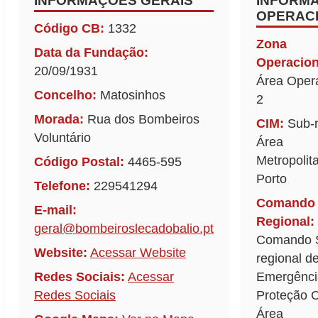
INFORMAÇÕES GERAIS
INFORM
OPERACI
Código CB:
1332
Zona
Data da Fundação:
Operacion
20/09/1931
Área Oper
Concelho:
Matosinhos
2
Morada:
Rua dos Bombeiros
CIM:
Sub-r
Voluntário
Área
Metropolit
Código Postal:
4465-595
Porto
Telefone:
229541294
Comando 
E-mail:
Regional:
geral@bombeiroslecadobalio.pt
Comando 
Website:
Acessar Website
regional d
Redes Sociais:
Acessar
Emergênci
Redes Sociais
Proteção C
Área