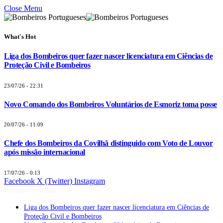
Close Menu
What's Hot
Liga dos Bombeiros quer fazer nascer licenciatura em Ciências de
Proteção Civil e Bombeiros
23/07/26 - 22:31
Novo Comando dos Bombeiros Voluntários de Esmoriz toma posse
20/07/26 - 11:09
Chefe dos Bombeiros da Covilhã distinguido com Voto de Louvor
após missão internacional
17/07/26 - 0:13
Facebook
X (Twitter)
Instagram
Últimas Notícias
Liga dos Bombeiros quer fazer nascer licenciatura em Ciências de
Proteção Civil e Bombeiros