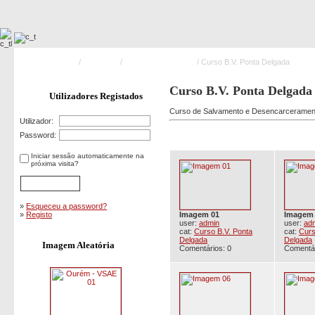
Pagina Principal
/
Formação
/
Desencarceramento
/ Curso B.V. Ponta Delgada
Curso B.V. Ponta Delgada
Utilizadores Registados
Curso de Salvamento e Desencarceramento
Utilizador:
Password:
Iniciar sessão automaticamente na
próxima visita?
»
Esqueceu a password?
»
Registo
Imagem 01
Imagem
user:
admin
user:
ad
cat:
Curso B.V. Ponta
cat:
Curs
Delgada
Delgada
Imagem Aleatória
Comentários: 0
Comentár