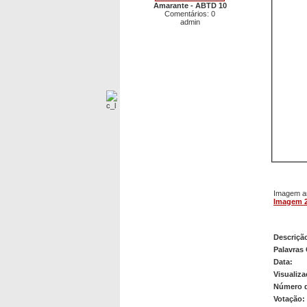
Amarante - ABTD 10
Comentários: 0
admin
Imagem an
Imagem 
Imagem
Descriçã
Palavras
Data:
Visualiza
Número 
Votação: