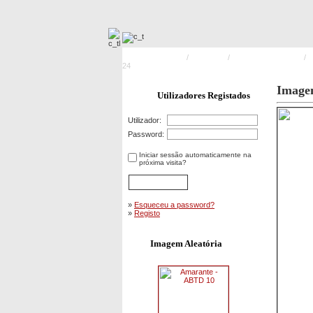
Pagina Principal
/
Formação
/
Desencarceramento
/
C
24
Image
Utilizadores Registados
Utilizador:
Password:
Iniciar sessão automaticamente na
próxima visita?
»
Esqueceu a password?
»
Registo
Imagem Aleatória