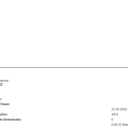
terior:
23
 24
o:
 Chave:
21.02.2013 
ções:
1971
de Downloads:
0
0.00 (0 Voto