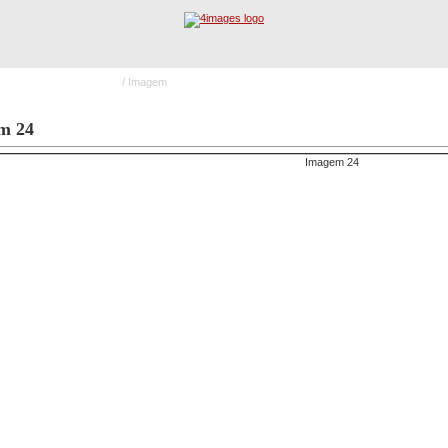
urso B.V. Ponta Delgada
/ Imagem
Registo
Procura Avançada
I
m 24