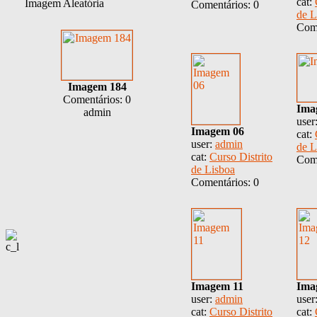
cat:
Imagem Aleatória
Comentários: 0
de L
Come
Imagem 184
Comentários: 0
Ima
admin
user
Imagem 06
cat:
user:
admin
de L
cat:
Curso Distrito
Come
de Lisboa
Comentários: 0
Imagem 11
Ima
user:
admin
user
cat:
Curso Distrito
cat: