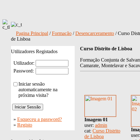
Pagina Principal
/
Formação
/
Desencarceramento
/ Curso Distr
de Lisboa
Curso Distrito de Lisboa
Utilizadores Registados
Formação Conjunta de Salvam
Utilizador:
Camarate, Montelavar e Sacav
Password:
Iniciar sessão
automaticamente na
próxima visita?
»
Esqueceu a password?
Imagem 01
»
Registo
user:
admin
Ima
cat:
Curso Distrito
user
de Lisboa