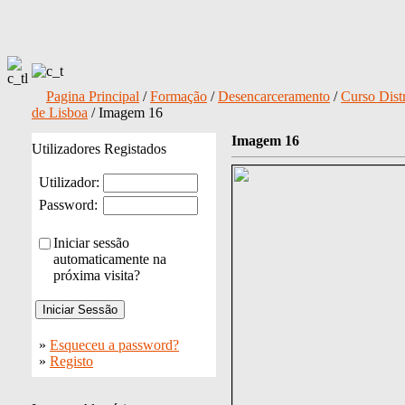
Pagina Principal
/
Formação
/
Desencarceramento
/
Curso Distr
de Lisboa
/ Imagem 16
Imagem 16
Utilizadores Registados
Utilizador:
Password:
Iniciar sessão
automaticamente na
próxima visita?
»
Esqueceu a password?
»
Registo