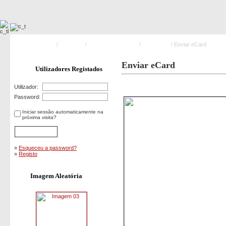
Pagina Principal
/
Acidentes
/
Acidentes Aquáticos
/
Imagem 09
/ Enviar eCard
Enviar eCard
Utilizadores Registados
Imagem 09
Utilizador:
Password:
Iniciar sessão automaticamente na
próxima visita?
»
Esqueceu a password?
»
Registo
Imagem Aleatória