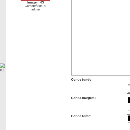
Imagem 03
Comentários: 0
admin
Cor de fundo:
Cor da margem:
Cor da fonte: