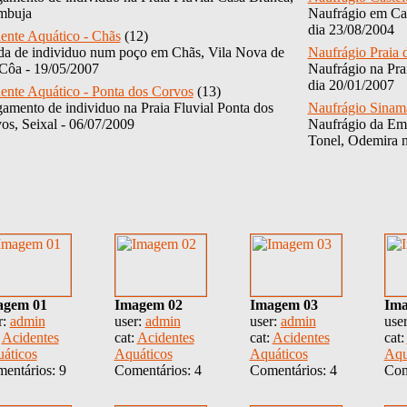
mbuja
Naufrágio em Cas
dia 23/08/2004
ente Aquático - Chãs
(12)
a de individuo num poço em Chãs, Vila Nova de
Naufrágio Praia
Côa - 19/05/2007
Naufrágio na Pra
dia 20/01/2007
ente Aquático - Ponta dos Corvos
(13)
amento de individuo na Praia Fluvial Ponta dos
Naufrágio Sinam
os, Seixal - 06/07/2009
Naufrágio da E
Tonel, Odemira n
agem 01
Imagem 02
Imagem 03
Ima
r:
admin
user:
admin
user:
admin
use
:
Acidentes
cat:
Acidentes
cat:
Acidentes
cat:
áticos
Aquáticos
Aquáticos
Aqu
entários: 9
Comentários: 4
Comentários: 4
Com