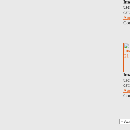
Im
use
cat
Aqu
Com
Im
use
cat
Aqu
Com