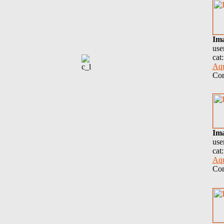
Im
use
cat
Aqu
Com
Im
use
cat
Aqu
Com