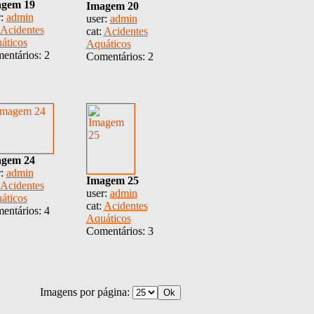
gem 19
Imagem 20
r:
admin
user:
admin
Acidentes
cat:
Acidentes
áticos
Aquáticos
entários: 2
Comentários: 2
gem 24
r:
admin
Imagem 25
Acidentes
user:
admin
áticos
cat:
Acidentes
entários: 4
Aquáticos
Comentários: 3
Imagens por página: