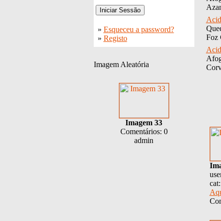
Aza
Acid
Qued
»
Esqueceu a password?
Foz 
»
Registo
Acid
Afog
Imagem Aleatória
Corv
Imagem 33
Comentários: 0
admin
Im
use
cat
Aqu
Com