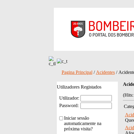
Pagina Principal
/
Acidentes
/ Acident
Acide
Utilizadores Registados
(Hits
Utilizador:
Password:
Categ
Acid
Iniciar sessão
Qued
automaticamente na
Acid
próxima visita?
Afog