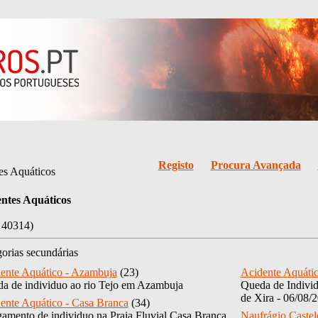
Registo
Procura Avançada
es Aquáticos
ntes Aquáticos
: 40314)
orias secundárias
ente Aquático - Azambuja
(23)
Acidente Aquátic
a de individuo ao rio Tejo em Azambuja
Queda de Individ
de Xira - 06/08/
ente Aquático - Casa Branca
(34)
amento de individuo na Praia Fluvial Casa Branca,
Naufrágio Castel