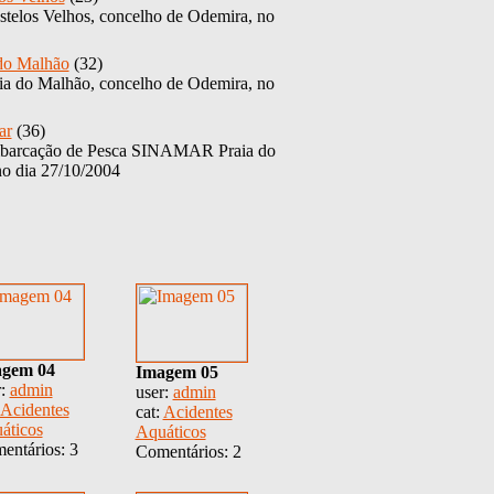
telos Velhos, concelho de Odemira, no
 do Malhão
(32)
ia do Malhão, concelho de Odemira, no
ar
(36)
mbarcação de Pesca SINAMAR Praia do
o dia 27/10/2004
gem 04
Imagem 05
r:
admin
user:
admin
Acidentes
cat:
Acidentes
áticos
Aquáticos
entários: 3
Comentários: 2