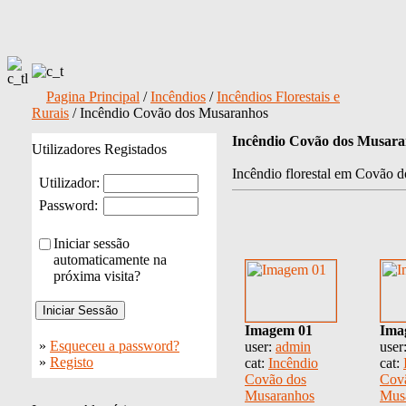
Pagina Principal
/
Incêndios
/
Incêndios Florestais e
Rurais
/ Incêndio Covão dos Musaranhos
Incêndio Covão dos Musar
Utilizadores Registados
Incêndio florestal em Covão 
Utilizador:
Password:
Iniciar sessão
automaticamente na
próxima visita?
Imagem 01
Ima
»
Esqueceu a password?
user:
admin
user
»
Registo
cat:
Incêndio
cat:
Covão dos
Cov
Musaranhos
Mus