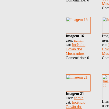
Comentários: 0
Mus
Come
Imagem 16
Ima
user:
admin
user
cat:
Incêndio
cat:
Covão dos
Cov
Musaranhos
Mus
Comentários: 0
Come
Imagem 21
user:
admin
Ima
cat:
Incêndio
user
Covão dos