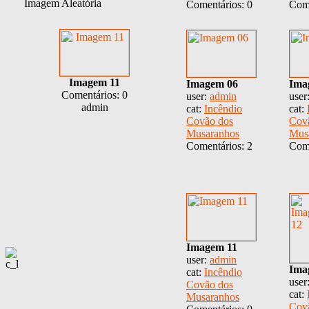
Imagem Aleatória
Comentários: 0
Come
Imagem 11
Imagem 06
Ima
Comentários: 0
user:
admin
user
admin
cat:
Incêndio
cat:
Covão dos
Cov
Musaranhos
Mus
Comentários: 2
Come
Imagem 11
user:
admin
Ima
cat:
Incêndio
user
Covão dos
cat:
Musaranhos
Cov