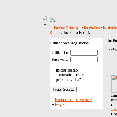
Pagina Principal
/
Incêndios
/
Incêndio
Rurais
/ Incêndio Escariz
Incên
Utilizadores Registados
Incên
Utilizador:
Password:
Iniciar sessão
automaticamente na
próxima visita?
Im
»
Esqueceu a password?
use
»
Registo
cat
Esc
Com