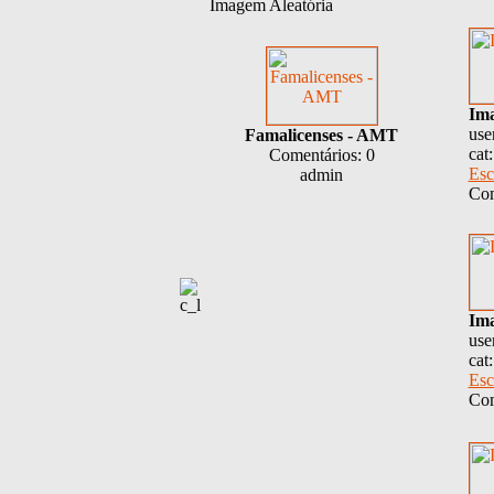
Imagem Aleatória
Im
use
Famalicenses - AMT
cat
Comentários: 0
Esc
admin
Com
Im
use
cat
Esc
Com