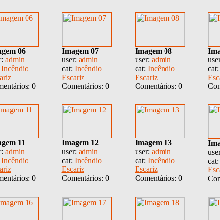
agem 06
Imagem 07
Imagem 08
Ima
r:
admin
user:
admin
user:
admin
use
:
Incêndio
cat:
Incêndio
cat:
Incêndio
cat
ariz
Escariz
Escariz
Esc
entários: 0
Comentários: 0
Comentários: 0
Com
agem 11
Imagem 12
Imagem 13
Ima
r:
admin
user:
admin
user:
admin
use
:
Incêndio
cat:
Incêndio
cat:
Incêndio
cat
ariz
Escariz
Escariz
Esc
entários: 0
Comentários: 0
Comentários: 0
Com