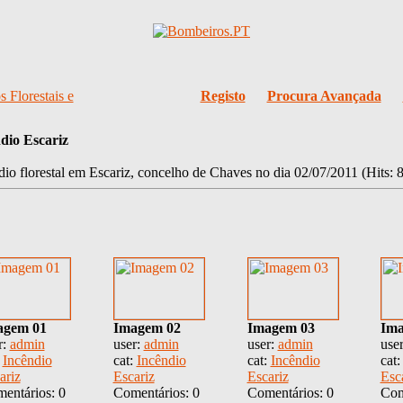
s Florestais e
Registo
Procura Avançada
dio Escariz
dio florestal em Escariz, concelho de Chaves no dia 02/07/2011 (Hits: 
agem 01
Imagem 02
Imagem 03
Ima
r:
admin
user:
admin
user:
admin
use
:
Incêndio
cat:
Incêndio
cat:
Incêndio
cat
ariz
Escariz
Escariz
Esc
entários: 0
Comentários: 0
Comentários: 0
Com