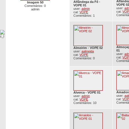
Alfândeg
Alfândega da Fé -
Imagem 50
VOPE 0
VOPE 01
Comentários: 0
user:
ad
user:
admin
admin
cat:
VOP
cat:
VOPE
Comentár
Comentários: 1
Almoça
Almeirim - VOPE 02
01
user:
aalmeida
user:
ad
cat:
VOPE
cat:
VOP
Comentários: 0
Comentár
Amadora
Alverca - VOPE 01
user:
aa
user:
admin
cat:
VOP
cat:
VOPE
Comentár
Comentários: 10