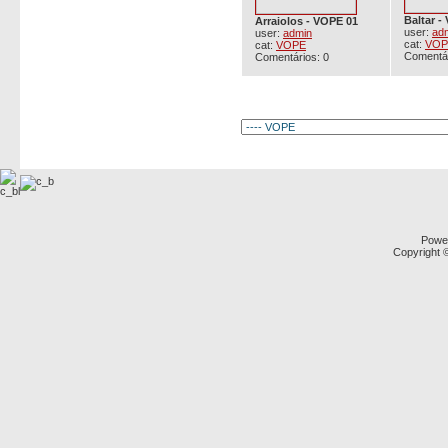
Baltar -
Arraiolos - VOPE 01
user:
ad
user:
admin
cat:
VOP
cat:
VOPE
Comentár
Comentários: 0
Powe
Copyright