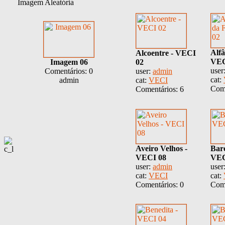
Imagem Aleatória
Alfâ
Alcoentre - VECI
VEC
Imagem 06
02
user
Comentários: 0
user:
admin
cat:
admin
cat:
VECI
Come
Comentários: 6
Aveiro Velhos -
Bar
VECI 08
VEC
user:
admin
user
cat:
VECI
cat:
Comentários: 0
Come