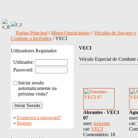
Pagina Principal
/
Meios Operacionais
/
Veículos de Socorro e
Combate a Incêndios
/ VECI
VECI
Utilizadores Registados
Veículo Especial de Combate a
Utilizador:
Password:
Iniciar sessão
automaticamente na
próxima visita?
Abrantes - VECI
Agu
»
Esqueceu a password?
07
user
»
Registo
user:
nvicente
cat:
cat:
VECI
Come
Comentários: 18