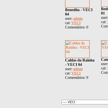
Bot
Benedita - VECI
01
04
user
user:
admin
cat:
cat:
VECI
Come
Comentários: 0
Can
Caldas da Rainha
user
- VECI 04
cat:
user:
admin
Come
cat:
VECI
Comentários: 9