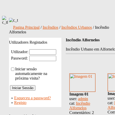
Pagina Principal
/
Incêndios
/
Incêndios Urbanos
/ Incêndio
Alfornelos
Incêndio Alfornelos
Utilizadores Registados
Incêndio Urbano em Alfornelos
Utilizador:
Password:
Iniciar sessão
automaticamente na
próxima visita?
Ima
Imagem 01
»
Esqueceu a password?
user
user:
admin
»
Registo
cat:
cat:
Incêndio
Alfo
Alfornelos
Come
Comentários: 2