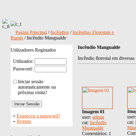
Pagina Principal
/
Incêndios
/
Incêndios Florestais e
Rurais
/ Incêndio Mangualde
Incêndio Mangualde
Utilizadores Registados
Incêndio florestal em diversa
Utilizador:
Password:
Iniciar sessão
automaticamente na
próxima visita?
Ima
Imagem 01
»
Esqueceu a password?
user
user:
admin
»
Registo
cat:
cat:
Incêndio
Man
Mangualde
Come
Comentários: 1