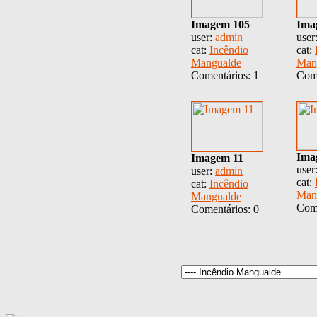
Imagem 105
Ima
user:
admin
user
cat:
Incêndio
cat:
Mangualde
Man
Comentários: 1
Come
Ima
Imagem 11
user
user:
admin
cat:
cat:
Incêndio
Man
Mangualde
Come
Comentários: 0