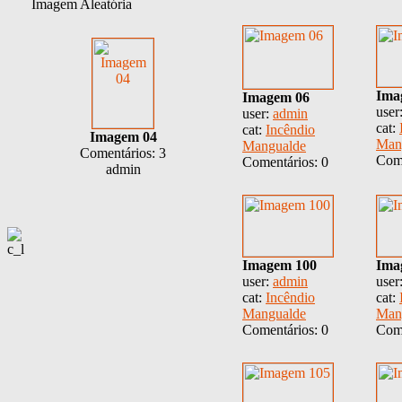
Imagem Aleatória
Ima
Imagem 06
user
user:
admin
cat:
cat:
Incêndio
Imagem 04
Man
Mangualde
Comentários: 3
Come
Comentários: 0
admin
Imagem 100
Ima
user:
admin
user
cat:
Incêndio
cat:
Mangualde
Man
Comentários: 0
Come