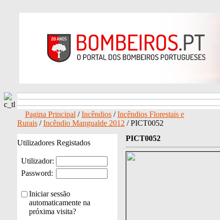
Pagina Principal
/
Incêndios
/
Incêndios Florestais e
Rurais
/
Incêndio Mangualde 2012
/ PICT0052
PICT0052
Utilizadores Registados
Utilizador:
Password:
Iniciar sessão
automaticamente na
próxima visita?